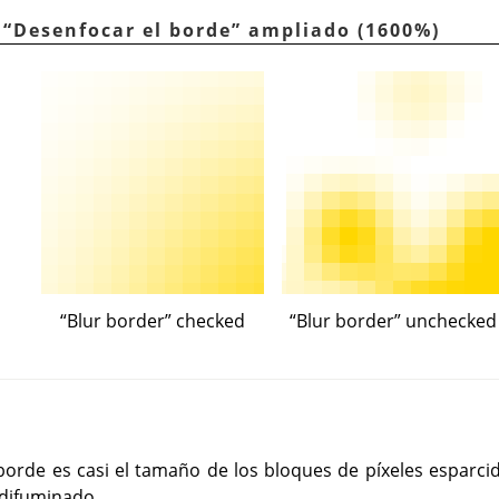
.
“
Desenfocar el borde
”
ampliado (1600%)
“
Blur border
”
checked
“
Blur border
”
unchecked
borde es casi el tamaño de los bloques de píxeles esparcid
 difuminado.