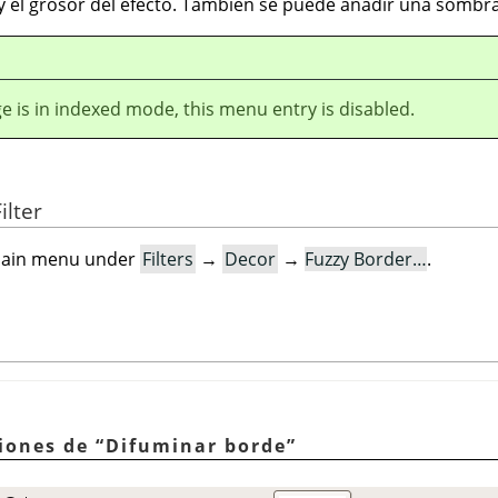
 y el grosor del efecto. También se puede añadir una sombra
ge is in indexed mode, this menu entry is disabled.
ilter
e main menu under
Filters
→
Decor
→
Fuzzy Border…
.
ciones de
“
Difuminar borde
”