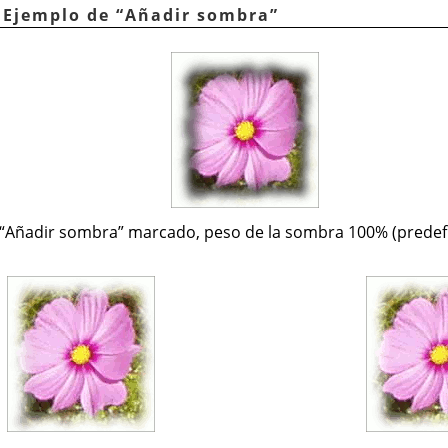
. Ejemplo de
“
Añadir sombra
”
“
Añadir sombra
”
marcado, peso de la sombra 100% (predef