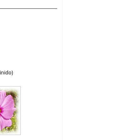
inido)