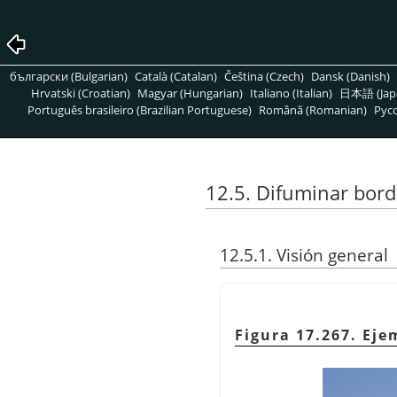
български (Bulgarian)
Català (Catalan)
Čeština (Czech)
Dansk (Danish)
Hrvatski (Croatian)
Magyar (Hungarian)
Italiano (Italian)
日本語 (Jap
Português brasileiro (Brazilian Portuguese)
Română (Romanian)
Pусс
12.5. Difuminar bor
12.5.1. Visión general
Figura 17.267. Eje