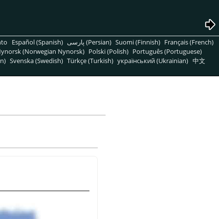
nto
Español (Spanish)
پارسی (Persian)
Suomi (Finnish)
Français (French)
ynorsk (Norwegian Nynorsk)
Polski (Polish)
Português (Portuguese)
n)
Svenska (Swedish)
Türkçe (Turkish)
український (Ukrainian)
中文