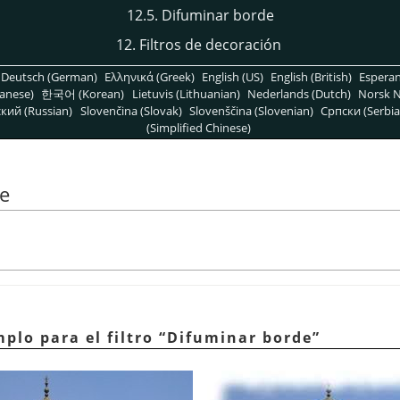
12.5. Difuminar borde
12. Filtros de decoración
Deutsch (German)
Ελληνικά (Greek)
English (US)
English (British)
Espera
anese)
한국어 (Korean)
Lietuvis (Lithuanian)
Nederlands (Dutch)
Norsk N
кий (Russian)
Slovenčina (Slovak)
Slovenščina (Slovenian)
Српски (Serbia
(Simplified Chinese)
de
mplo para el filtro
“
Difuminar borde
”