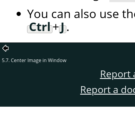
You can also use t
Ctrl
+
J
.
5.7. Center Image in Window
Report 
Report a do