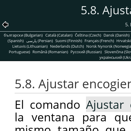
5.8. Ajus
5.
български (Bulgarian)
Català (Catalan)
Čeština (Czech)
Dansk (Danish)
(Spanish)
پارسی (Persian)
Suomi (Finnish)
Français (French)
Hrvatski
Lietuvis (Lithuanian)
Nederlands (Dutch)
Norsk Nynorsk (Norwegi
Portuguese)
Română (Romanian)
Pусский (Russian)
Slovenčina (Slo
український (Ukra
5.8. Ajustar encogi
El comando
Ajustar
la ventana para qu
mismo tamaño que 