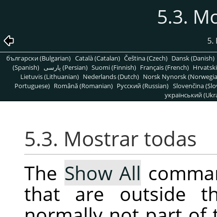
5.3. M
5.
български (Bulgarian)
Català (Catalan)
Čeština (Czech)
Dansk (Danish)
(Spanish)
پارسی (Persian)
Suomi (Finnish)
Français (French)
Hrvatski
Lietuvis (Lithuanian)
Nederlands (Dutch)
Norsk Nynorsk (Norwegi
Portuguese)
Română (Romanian)
Pусский (Russian)
Slovenčina (Slo
український (Ukra
5.3. Mostrar todas
The
Show All
command
that are outside t
normally not part of 