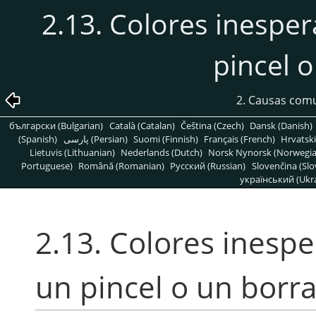
2.13. Colores inespera
pincel 
2. Causas com
български (Bulgarian)
Català (Catalan)
Čeština (Czech)
Dansk (Danish)
(Spanish)
پارسی (Persian)
Suomi (Finnish)
Français (French)
Hrvatski
Lietuvis (Lithuanian)
Nederlands (Dutch)
Norsk Nynorsk (Norwegi
Portuguese)
Română (Romanian)
Pусский (Russian)
Slovenčina (Slo
український (Ukra
2.13. Colores inesper
un pincel o un borr