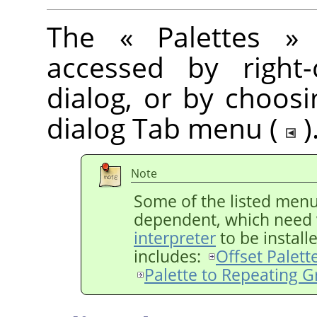
The
«
Palettes
»
c
accessed by right-
dialog, or by choos
dialog Tab menu (
)
Note
Some of the listed menu 
dependent, which need 
interpreter
to be install
includes:
Offset Palett
Palette to Repeating G