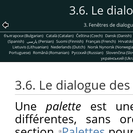
3.6. Le dial
3. Fenêtres de dialogu
български (Bulgarian)
Català (Catalan)
Čeština (Czech)
Dansk (Danish)
(Spanish)
پارسی (Persian)
Suomi (Finnish)
Français (French)
Hrvatski
Lietuvis (Lithuanian)
Nederlands (Dutch)
Norsk Nynorsk (Norwegi
Portuguese)
Română (Romanian)
Pусский (Russian)
Slovenčina (Slo
український (Ukra
3.6. Le dialogue des
Une
palette
est une
différentes, sans or
section
Palettes
pour