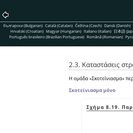
български (Bulgarian)
Català (Catalan)
Čeština (Czech)
Dansk (Danish)
Hrvatski (Croatian)
Magyar (Hungarian)
Italiano (Italian)
日本語 (Jap
Português brasileiro (Brazilian Portuguese)
Română (Romanian)
Pусс
2.3. Καταστάσεις στ
Η ομάδα
«
Σκοτείνιασμα
»
περ
Σκοτείνιασμα μόνο
Σχήμα 8.19. Πα