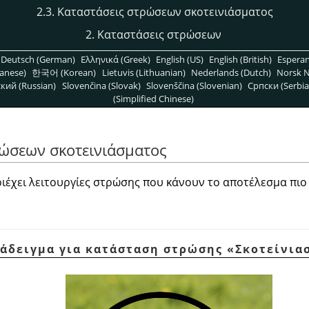
2.3. Καταστάσεις στρώσεων σκοτεινιάσματος
2. Καταστάσεις στρώσεων
Deutsch (German)
Ελληνικά (Greek)
English (US)
English (British)
Espera
anese)
한국어 (Korean)
Lietuvis (Lithuanian)
Nederlands (Dutch)
Norsk N
кий (Russian)
Slovenčina (Slovak)
Slovenščina (Slovenian)
Српски (Serbia
(Simplified Chinese)
ρώσεων σκοτεινιάσματος
ιέχει λειτουργίες στρώσης που κάνουν το αποτέλεσμα πιο
ράδειγμα για κατάσταση στρώσης
«
Σκοτείνια