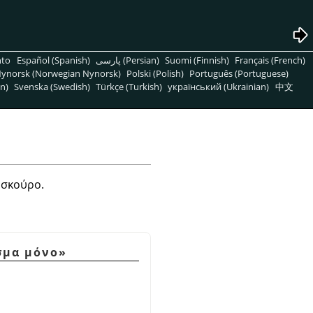
nto
Español (Spanish)
پارسی (Persian)
Suomi (Finnish)
Français (French)
ynorsk (Norwegian Nynorsk)
Polski (Polish)
Português (Portuguese)
n)
Svenska (Swedish)
Türkçe (Turkish)
український (Ukrainian)
中文
 σκούρο.
σμα μόνο
»