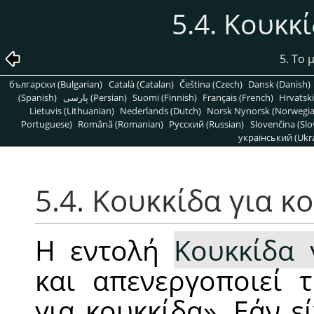
5.4. Κουκκ
5. Το
български (Bulgarian)
Català (Catalan)
Čeština (Czech)
Dansk (Danish)
(Spanish)
پارسی (Persian)
Suomi (Finnish)
Français (French)
Hrvatski
Lietuvis (Lithuanian)
Nederlands (Dutch)
Norsk Nynorsk (Norwegi
Portuguese)
Română (Romanian)
Pусский (Russian)
Slovenčina (Slo
український (Ukra
5.4. Κουκκίδα για κ
Η εντολή
Κουκκίδα 
και απενεργοποιεί
για κουκκίδα
»
. Εάν ε