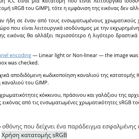
ή ICC είναι μια κατατομή που είναι λειτουργικά ισοδ
μή sRGB του GIMP), τότε η εμφάνιση της εικόνας δεν αλλ
ταν ήδη σε έναν από τους ενσωματωμένους χρωματικούς 
χώρο που είναι λειτουργικά ισοδύναμος με την εκχωρημέ
της εικόνας θα αλλάξει περισσότερο ή λιγότερο δραστικ
nnel encoding
— Linear light or Non-linear — the image was 
ox was checked.
χικά αποδιδόμενη κωδικοποίηση καναλιού της κατατομής IC
 καναλιού του GIMP.
χρωματικότητες κόκκινου, πράσινου και γαλάζιου της αρχ
ς εικόνας από τις ενσωματωμένες χρωματικότητες sRGB το
πο οθόνης που δείχνει ένα παράδειγμα εσφαλμένης
υ
Χρήση κατατομής sRGB