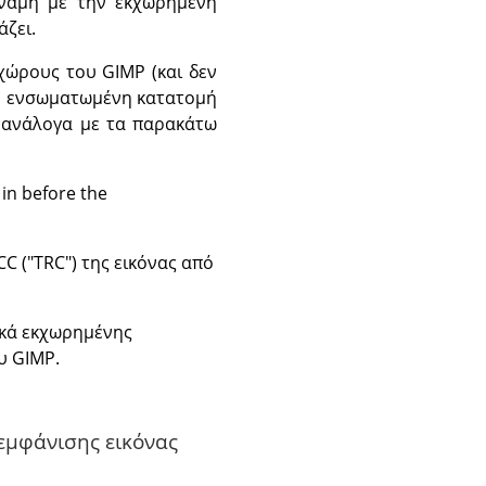
ύναμη με την εκχωρημένη
άζει.
χώρους του GIMP (και δεν
νη ενσωματωμένη κατατομή
ά ανάλογα με τα παρακάτω
in before the
C ("TRC") της εικόνας από
ικά εκχωρημένης
υ GIMP.
 εμφάνισης εικόνας