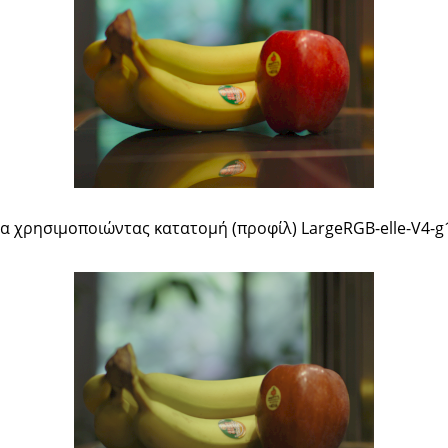
α χρησιμοποιώντας κατατομή (προφίλ) LargeRGB-elle-V4-g1