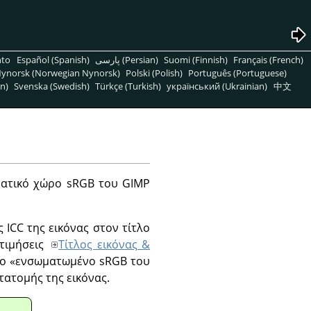
nto
Español (Spanish)
پارسی (Persian)
Suomi (Finnish)
Français (French)
ynorsk (Norwegian Nynorsk)
Polski (Polish)
Português (Portuguese)
n)
Svenska (Swedish)
Türkçe (Turkish)
український (Ukrainian)
中文
ατικό χώρο sRGB του GIMP
 ICC της εικόνας στον τίτλο
οτιμήσεις
Τίτλος εικόνας &
το
«
ενσωματωμένο sRGB του
ατομής της εικόνας.