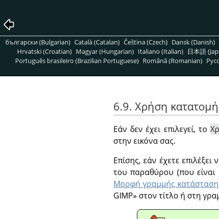
български (Bulgarian)
Català (Catalan)
Čeština (Czech)
Dansk (Danish)
Hrvatski (Croatian)
Magyar (Hungarian)
Italiano (Italian)
日本語 (Jap
Português brasileiro (Brazilian Portuguese)
Română (Romanian)
Pусс
6.9. Χρήση κατατομή
Εάν δεν έχει επιλεγεί, το
Χ
στην εικόνα σας.
Επίσης, εάν έχετε επιλέξει
του παραθύρου (που είναι 
Μορφή γραμμής κατάσταση
GIMP
»
στον τίτλο ή στη γρα