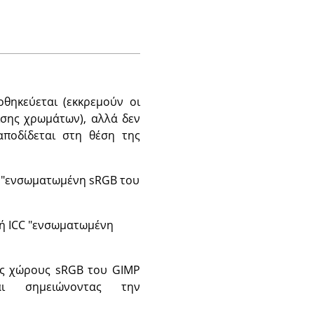
θηκεύεται (εκκρεμούν οι
ρισης χρωμάτων), αλλά δεν
αποδίδεται στη θέση της
CC "ενσωματωμένη sRGB του
μή ICC "ενσωματωμένη
ύς χώρους sRGB του GIMP
 σημειώνοντας την