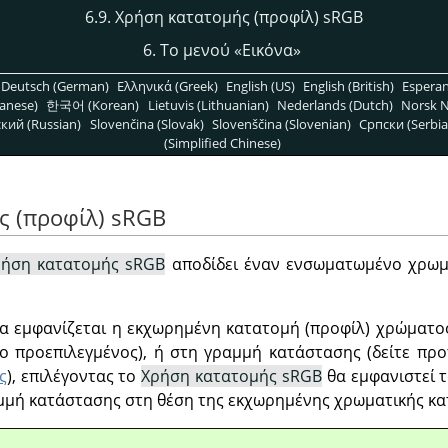
6.9. Χρήση κατατομής (προφίλ) sRGB
6. Το μενού
«
Εικόνα
»
Deutsch (German)
Ελληνικά (Greek)
English (US)
English (British)
Espera
anese)
한국어 (Korean)
Lietuvis (Lithuanian)
Nederlands (Dutch)
Norsk N
кий (Russian)
Slovenčina (Slovak)
Slovenščina (Slovenian)
Српски (Serbia
(Simplified Chinese)
ς (προφίλ) sRGB
ρήση κατατομής sRGB
αποδίδει έναν ενσωματωμένο χρωμ
 να εμφανίζεται η εκχωρημένη κατατομή (προφίλ) χρώματος
ο προεπιλεγμένος), ή στη γραμμή κατάστασης (δείτε πρ
ς
), επιλέγοντας το
Χρήση κατατομής sRGB
θα εμφανιστεί 
μμή κατάστασης στη θέση της εκχωρημένης χρωματικής κατ