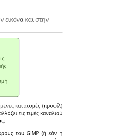
ην εικόνα και στην
ις
μής
τομή
ωμένες κατατομές (προφίλ)
λλάζει τις τιμές καναλιού
ς:
ώρους του GIMP (ή εάν η