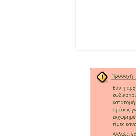
Προσοχή
Εάν η αρχ
κωδικοπο
κατατομή 
αμέσως γν
εκχωρημέν
τιμές καν
Αλλιώς, ε