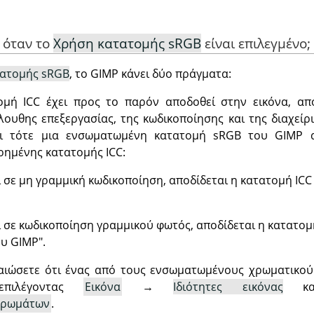
P όταν το
Χρήση κατατομής sRGB
είναι επιλεγμένο;
τατομής sRGB
, το GIMP κάνει δύο πράγματα:
μή ICC έχει προς το παρόν αποδοθεί στην εικόνα, απο
λουθης επεξεργασίας, της κωδικοποίησης και της διαχεί
Και τότε μια ενσωματωμένη κατατομή sRGB του GIMP 
ημένης κατατομής ICC:
αι σε μη γραμμική κωδικοποίηση, αποδίδεται η κατατομή I
αι σε κωδικοποίηση γραμμικού φωτός, αποδίδεται η κατατο
υ GIMP".
αιώσετε ότι ένας από τους ενσωματωμένους χρωματικο
επιλέγοντας
Εικόνα
→
Ιδιότητες εικόνας
και
 χρωμάτων
.