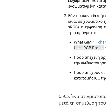
εκχωρημένη κατατομ
ενσωματωμένη κατατο
Εάν η εικόνα δεν ή
είναι σε χρωματικό 
sRGB), η εμφάνιση 
τρία πράγματα:
What GIMP
cha
Use sRGB Profile
b
Πόσο απέχει η αρ
την κωδικοποίηση
Πόσο απέχουν οι 
κατατομής ICC τη
6.9.5. Ένα στιγμιότυ
μετά τη σημείωση το