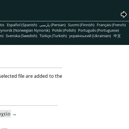
nto
Español (Spanish)
پارسی (Persian)
Suomi (Finnish)
Français (French)
ynorsk (Norwegian Nynorsk)
Polski (Polish)
Português (Portuguese)
n)
Svenska (Swedish)
Türkçe (Turkish)
український (Ukrainian)
中文
selected file are added to the
ρχείο
→