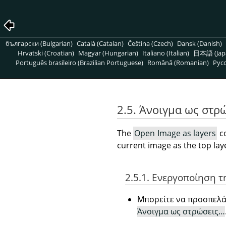
български (Bulgarian)
Català (Catalan)
Čeština (Czech)
Dansk (Danish)
Hrvatski (Croatian)
Magyar (Hungarian)
Italiano (Italian)
日本語 (Jap
Português brasileiro (Brazilian Portuguese)
Română (Romanian)
Pусс
2.5. Άνοιγμα ως στρ
The
Open Image as layers
c
current image as the top laye
2.5.1. Ενεργοποίηση τ
Μπορείτε να προσπελά
Άνοιγμα ως στρώσεις…