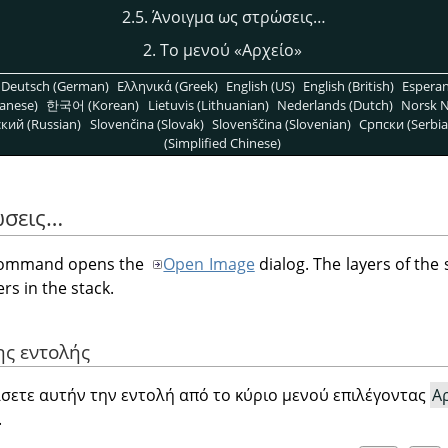
2.5. Άνοιγμα ως στρώσεις…
2. Το μενού
«
Αρχείο
»
Deutsch (German)
Ελληνικά (Greek)
English (US)
English (British)
Espera
anese)
한국어 (Korean)
Lietuvis (Lithuanian)
Nederlands (Dutch)
Norsk N
кий (Russian)
Slovenčina (Slovak)
Slovenščina (Slovenian)
Српски (Serbia
(Simplified Chinese)
ώσεις…
ommand opens the
Open Image
dialog. The layers of the 
rs in the stack.
ης εντολής
σετε αυτήν την εντολή από το κύριο μενού επιλέγοντας
Α
.