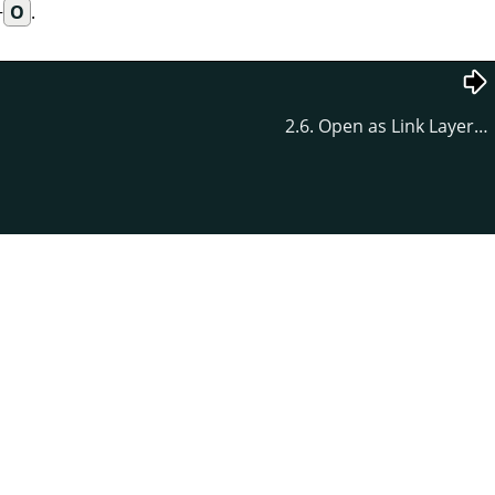
+
O
.
2.6. Open as Link Layer…