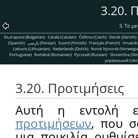
3.20. 
3. Το μ
български (Bulgarian)
Català (Catalan)
Čeština (Czech)
Dansk (Danish)
(Spanish)
پارسی (Persian)
Suomi (Finnish)
Français (French)
Hrvatski
Lietuvis (Lithuanian)
Nederlands (Dutch)
Norsk Nynorsk (Norwegi
Portuguese)
Română (Romanian)
Pусский (Russian)
Slovenčina (Slo
український (Ukra
3.20. Προτιμήσεις
Αυτή η εντολή 
προτιμήσεων
, που σ
μια ποικιλία ρυθμί