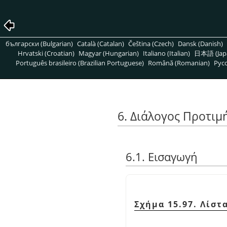
български (Bulgarian)
Català (Catalan)
Čeština (Czech)
Dansk (Danish)
Hrvatski (Croatian)
Magyar (Hungarian)
Italiano (Italian)
日本語 (Jap
Português brasileiro (Brazilian Portuguese)
Română (Romanian)
Pусс
6. Διάλογος Προτιμ
6.1. Εισαγωγή
Σχήμα 15.97. Λίσ