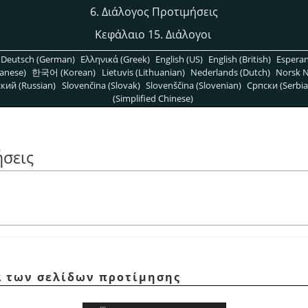
6. Διάλογος Προτιμήσεις
Κεφάλαιο 15. Διάλογοι
Deutsch (German)
Ελληνικά (Greek)
English (US)
English (British)
Espera
anese)
한국어 (Korean)
Lietuvis (Lithuanian)
Nederlands (Dutch)
Norsk N
кий (Russian)
Slovenčina (Slovak)
Slovenščina (Slovenian)
Српски (Serbia
(Simplified Chinese)
ήσεις
τα των σελίδων προτίμησης