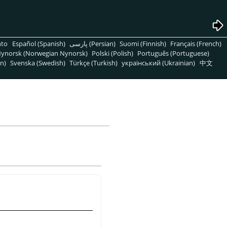
nto
Español (Spanish)
پارسی (Persian)
Suomi (Finnish)
Français (French)
ynorsk (Norwegian Nynorsk)
Polski (Polish)
Português (Portuguese)
n)
Svenska (Swedish)
Türkçe (Turkish)
український (Ukrainian)
中文