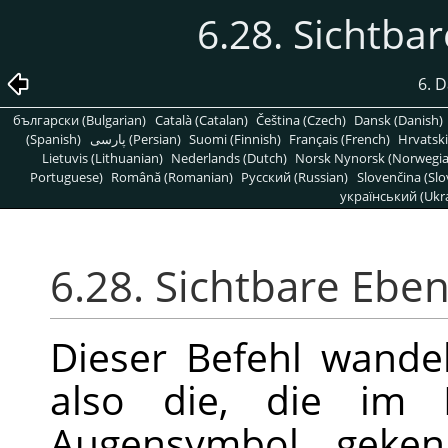
6.28. Sichtba
6. 
български (Bulgarian)
Català (Catalan)
Čeština (Czech)
Dansk (Danish)
(Spanish)
پارسی (Persian)
Suomi (Finnish)
Français (French)
Hrvatski
Lietuvis (Lithuanian)
Nederlands (Dutch)
Norsk Nynorsk (Norwegi
Portuguese)
Română (Romanian)
Pусский (Russian)
Slovenčina (Slo
український (Ukra
6.28. Sichtbare Ebe
Dieser Befehl wandel
also die, die im 
Augensymbol gekenn