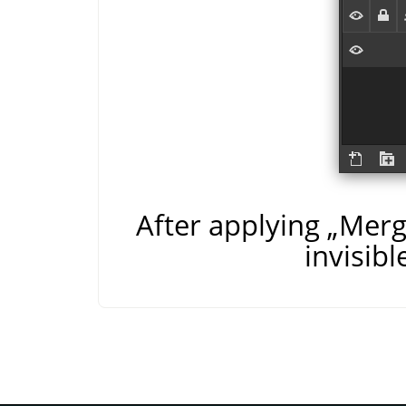
After applying
„
Merge
invisibl