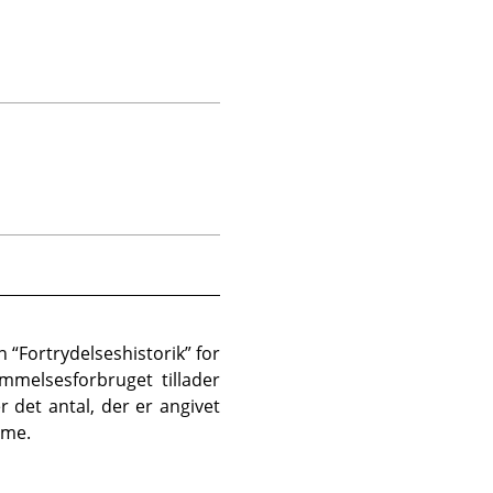
en
“
Fortrydelseshistorik
”
for
mmelsesforbruget tillader
r det antal, der er angivet
sme.