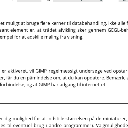
et muligt at bruge flere kerner til databehandling. Ikke alle 
essant element er, at trådet afvikling sker gennem GEGL-be
mpel for at adskille maling fra visning.
g er aktiveret, vil GIMP regelmæssigt undersøge ved opstar
 er, får du en påmindelse om, at du kan opdatere. Bemærk, a
forbindelse, og at GIMP har adgang til internettet.
er dig mulighed for at indstille størrelsen på de miniaturer, 
s til eventuel brug i andre programmer). Valgmulighed