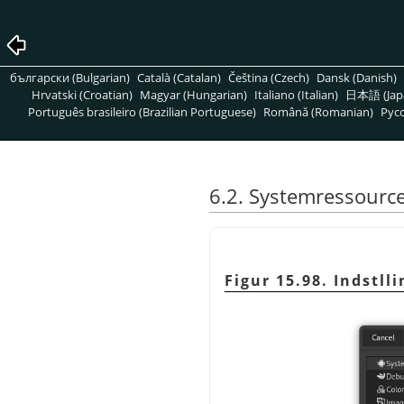
български (Bulgarian)
Català (Catalan)
Čeština (Czech)
Dansk (Danish)
Hrvatski (Croatian)
Magyar (Hungarian)
Italiano (Italian)
日本語 (Jap
Português brasileiro (Brazilian Portuguese)
Română (Romanian)
Pусс
6.2. Systemressourc
Figur 15.98. Indstll