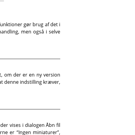
funktioner gør brug af det i
handling, men også i selve
t, om der er en ny version
t denne indstilling kræver,
der vises i dialogen Åbn fil
erne er
“
Ingen miniaturer
”
,