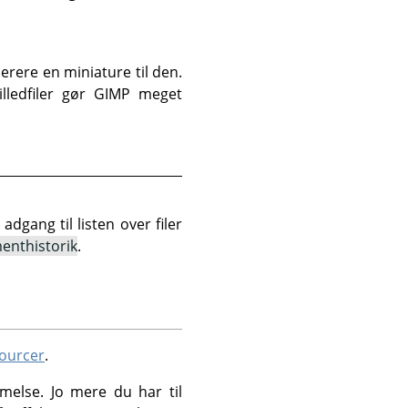
nerere en miniature til den.
illedfiler gør GIMP meget
dgang til listen over filer
nthistorik
.
ourcer
.
else. Jo mere du har til