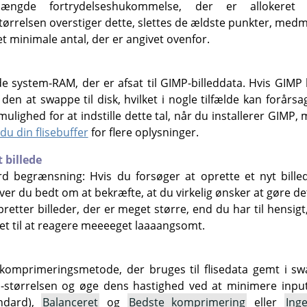
gde fortrydelseshukommelse, der er allokeret ti
tørrelsen overstiger dette, slettes de ældste punkter, medmi
t minimale antal, der er angivet ovenfor.
 system-RAM, der er afsat til GIMP-billeddata. Hvis GI
den at swappe til disk, hvilket i nogle tilfælde kan forår
ulighed for at indstille dette tal, når du installerer GIMP
 du din flisebuffer
for flere oplysninger.
 billede
rd begrænsning: Hvis du forsøger at oprette et nyt bille
iver du bedt om at bekræfte, at du virkelig ønsker at gøre det
retter billeder, der er meget større, end du har til hensigt
å det til at reagere meeeeget laaaangsomt.
n komprimeringsmetode, der bruges til flisedata gemt i 
størrelsen og øge dens hastighed ved at minimere inpu
ndard),
Balanceret
og
Bedste komprimering
eller
Ing