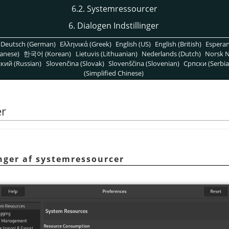
6.2. Systemressourcer
6. Dialogen Indstillinger
Deutsch (German)
Ελληνικά (Greek)
English (US)
English (British)
Espera
anese)
한국어 (Korean)
Lietuvis (Lithuanian)
Nederlands (Dutch)
Norsk N
кий (Russian)
Slovenčina (Slovak)
Slovenščina (Slovenian)
Српски (Serbia
(Simplified Chinese)
er
inger af systemressourcer