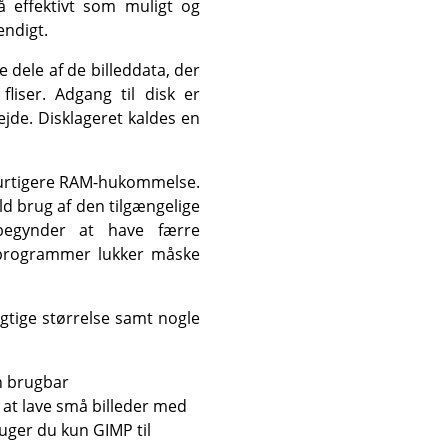
 effektivt som muligt og
endigt.
ele af de billeddata, der
liser. Adgang til disk er
jde. Disklageret kaldes en
hurtigere RAM-hukommelse.
ld brug af den tilgængelige
begynder at have færre
e programmer lukker måske
gtige størrelse samt nogle
en brugbar
at lave små billeder med
uger du kun GIMP til