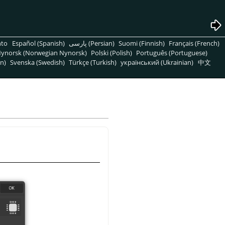
nto
Español (Spanish)
پارسی (Persian)
Suomi (Finnish)
Français (French)
ynorsk (Norwegian Nynorsk)
Polski (Polish)
Português (Portuguese)
n)
Svenska (Swedish)
Türkçe (Turkish)
український (Ukrainian)
中文