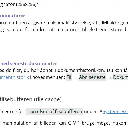
og
“
Stor (256x256)
”
.
 miniaturer
større end den angivne maksimale størrelse, vil GIMP ikke ge
ng kan du forhindre, at miniaturer til ekstremt store b
en med seneste dokumenter
de filer, du har åbnet, i dokumenthistorikken. Du kan få a
menthistorik
i hovedmenuen:
Fil
→
Åbn seneste
→
Dokume
flisebufferen (tile cache)
llingerne for
størrelsen af flisebufferen
under
Systemress
 manipulation af billeder kan GIMP bruge meget hukomm