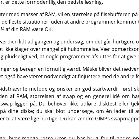
r, er dette formodentlig den bedste løsning.
er med masser af RAM, vil en størrelse på flisebufferen på
 i de fleste situationer, uden at andre programmer kommer ti
 ¾ af din RAM være OK.
rdien lidt ad gangen og undersøg, om det går hurtigere og
et ikke klager over mangel på hukommelse. Vær opmærksom
 pludseligt ved, at nogle programmer afsluttes for at give p
nger og beregn en fornuftig værdi. Måske bliver det nødvend
et også have været nødvendigt at finjustere med de andre 
sidstnævnte metode og ønsker en god startværdi. Først sk
n af RAM, størrelsen af swap og en generel idé om has
wap ligger på. Du behøver ikke udføre disktest eller tje
 på dine diske; du skal blot undersøge, om én lader til 
lader til at være lige hurtige. Du kan ændre GIMPs swapmapp
øge, hvor mange ressourcer du har brug for til andre p