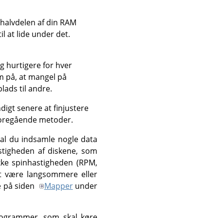
 halvdelen af din RAM
l at lide under det.
 hurtigere for hver
 på, at mangel på
lads til andre.
igt senere at finjustere
foregående metoder.
al du indsamle nogle data
tigheden af diskene, som
kke spinhastigheden (RPM,
at være langsommere eller
e på siden
Mapper
under
rogrammer, som skal køre