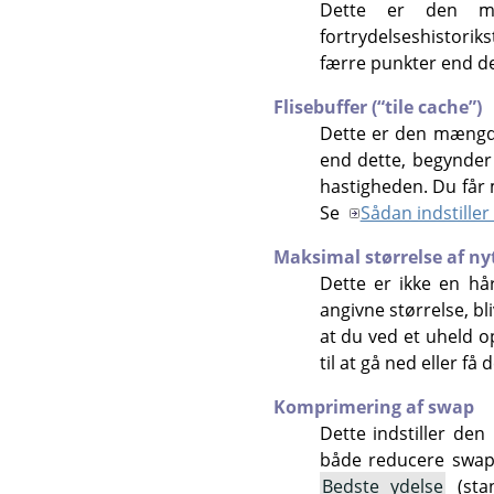
Dette er den mæn
fortrydelseshistoriks
færre punkter end de
Flisebuffer (“tile cache”)
Dette er den mængde
end dette, begynder 
hastigheden. Du får m
Se
Sådan indstiller
Maksimal størrelse af nyt
Dette er ikke en hå
angivne størrelse, bl
at du ved et uheld op
til at gå ned eller f
Komprimering af swap
Dette indstiller de
både reducere swap-
Bedste ydelse
(sta