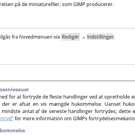
ørrelsen på de miniaturefiler, som GIMP producerer.
 tilgås fra hovedmenuen via
Redigér
→
Indstillinger
.
lsesniveauer
hed for at fortryde de fleste handlinger ved at opretholde 
til der er afsat en vis mængde hukommelse. Uanset huko
t mindste antal af de seneste handlinger fortrydes; dette e
ortryd”
for mere information om GIMPs fortrydelsesmekani
hukommelse