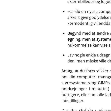
skærmbilleder og logoe
Har du en nyere comput
sikkert give god ydelse
Formodentlig vil endda
Begynd med at ændre væ
øgning, men at system
hukommelse kan vise sig
Lav nogle enkle udregni
den, men måske ville d
Antag, at du foretrækker 
om din computer: mængde
styresystemets og GIMPs s
omdrejninger i minuttet)
hurtigere, eller om alle 
Indstillinger.
Derefter skal du unders