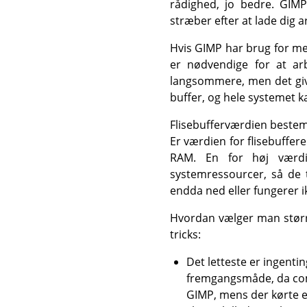
rådighed, jo bedre.
GIMP
stræber efter at lade dig 
Hvis GIMP har brug for me
er nødvendige for at arb
langsommere, men det give
buffer, og hele systemet 
Flisebufferværdien bestem
Er værdien for flisebuffer
RAM. En for høj værdi
systemressourcer, så de 
endda ned eller fungerer i
Hvordan vælger man større
tricks:
Det letteste er ingenti
fremgangsmåde, da com
GIMP, mens der kørte e