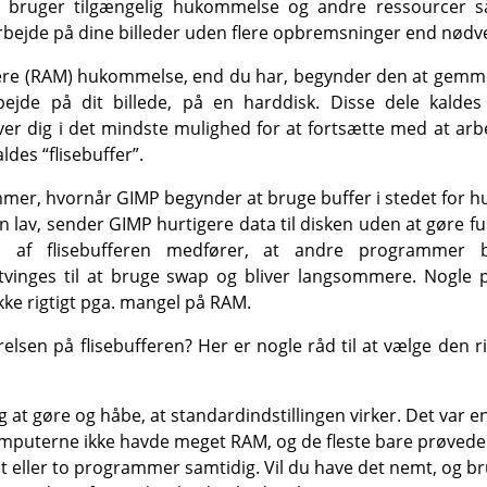
bruger tilgængelig hukommelse og andre ressourcer så
arbejde på dine billeder uden flere opbremsninger end nødv
re (RAM) hukommelse, end du har, begynder den at gemme d
ejde på dit billede, på en harddisk. Disse dele kaldes f
r dig i det mindste mulighed for at fortsætte med at arbe
kaldes
“
flisebuffer
”
.
mer, hvornår GIMP begynder at bruge buffer i stedet for 
en lav, sender GIMP hurtigere data til disken uden at gøre fu
 af flisebufferen medfører, at andre programmer 
tvinges til at bruge swap og bliver langsommere. Nogl
kke rigtigt pga. mangel på RAM.
lsen på flisebufferen? Her er nogle råd til at vælge den ri
ng at gøre og håbe, at standardindstillingen virker. Det var 
puterne ikke havde meget RAM, og de fleste bare prøvede 
t eller to programmer samtidig. Vil du have det nemt, og br