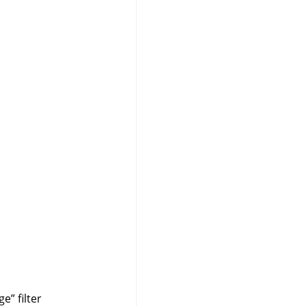
ge
”
filter