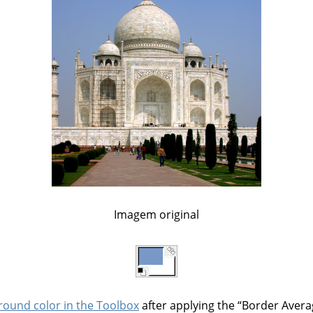
Imagem original
round color in the Toolbox
after applying the
“
Border Avera