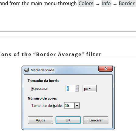
mand from the main menu through
Colors
→
Info
→
Border
ions of the
“
Border Average
”
filter