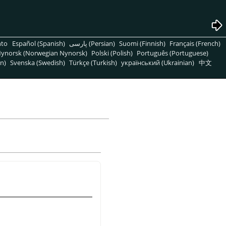
nto
Español (Spanish)
پارسی (Persian)
Suomi (Finnish)
Français (French)
ynorsk (Norwegian Nynorsk)
Polski (Polish)
Português (Portuguese)
n)
Svenska (Swedish)
Türkçe (Turkish)
український (Ukrainian)
中文