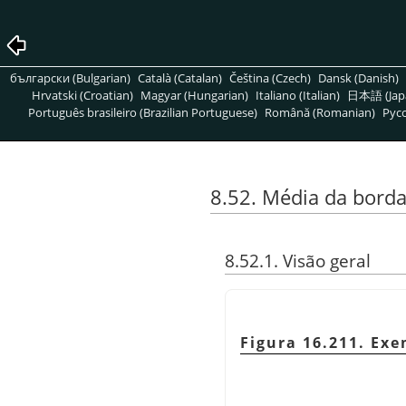
български (Bulgarian)
Català (Catalan)
Čeština (Czech)
Dansk (Danish)
Hrvatski (Croatian)
Magyar (Hungarian)
Italiano (Italian)
日本語 (Jap
Português brasileiro (Brazilian Portuguese)
Română (Romanian)
Pусс
8.52. Média da bord
8.52.1. Visão geral
Figura 16.211. Exe