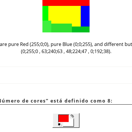
are pure Red (255;0;0), pure Blue (0;0;255), and different bu
(0;255;0 , 63;240;63 , 48;224;47 , 0;192;38).
Número de cores
”
está definido como 8: