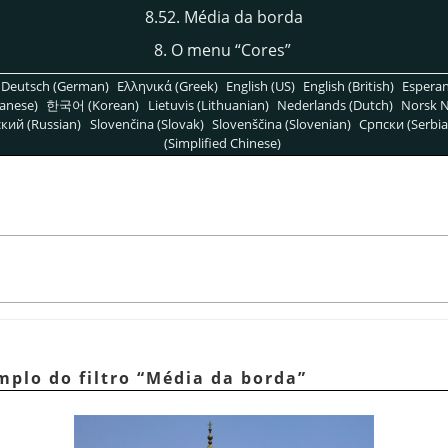
8.52. Média da borda
8. O menu
“
Cores
”
Deutsch (German)
Ελληνικά (Greek)
English (US)
English (British)
Espera
anese)
한국어 (Korean)
Lietuvis (Lithuanian)
Nederlands (Dutch)
Norsk N
кий (Russian)
Slovenčina (Slovak)
Slovenščina (Slovenian)
Српски (Serbia
(Simplified Chinese)
a
mplo do filtro
“
Média da borda
”