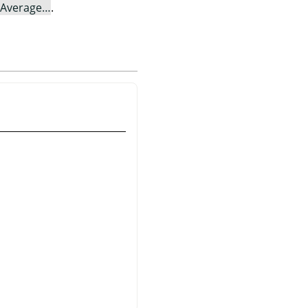
 Average…
.