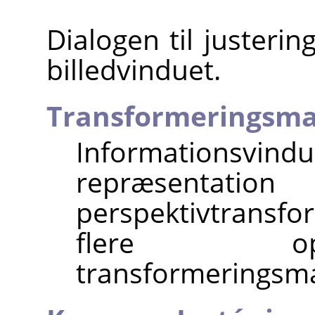
Dialogen til justerin
billedvinduet.
Transformeringsma
Informationsvind
repræse
perspektivtransf
flere op
transformeringsma