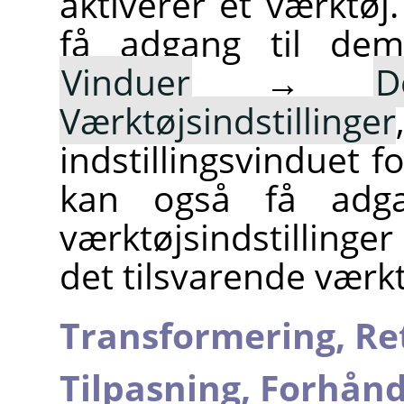
aktiverer et værktøj
få adgang til de
Vinduer
→
D
Værktøjsindstillinger
indstillingsvinduet f
kan også få adgan
værktøjsindstillinge
det tilsvarende værk
Transformering,
Re
Tilpasning,
Forhånds