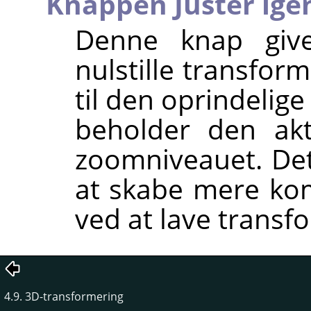
Knappen Justér ige
Denne knap give
nulstille transfor
til den oprindelig
beholder den akt
zoomniveauet. Det
at skabe mere ko
ved at lave transfo
4.9. 3D-transformering