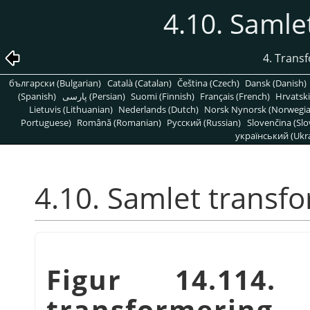
4.10. Samle
4. Trans
български (Bulgarian)
Català (Catalan)
Čeština (Czech)
Dansk (Danish)
(Spanish)
پارسی (Persian)
Suomi (Finnish)
Français (French)
Hrvatski
Lietuvis (Lithuanian)
Nederlands (Dutch)
Norsk Nynorsk (Norwegi
Portuguese)
Română (Romanian)
Pусский (Russian)
Slovenčina (Slo
український (Ukra
4.10. Samlet transf
Figur 14.114.
transformering