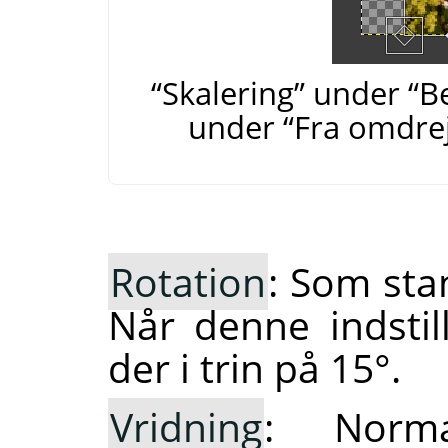
“Skalering” under “B
under “Fra omdrej
Rotation
: Som sta
Når denne indstil
der i trin på 15°.
Vridning
: Norm