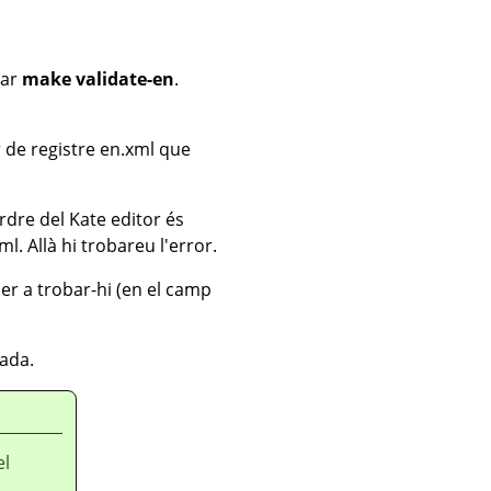
tar
make validate-en
.
r de registre en.xml que
ordre del Kate editor és
xml. Allà hi trobareu l'error.
per a trobar-hi (en el camp
ada.
el