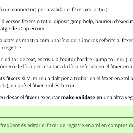
 (un connector) per a validar el fitxer xml actiu.)
versos fitxers o tot el dipòsit gimp-help, hauríeu d'execu
satge de
«
Cap error
»
.
 validats es mostra com una línia de números referits al fitxe
 /registre.
n editor de text, escriviu a l'editor l'ordre
«
jump to line
»
(l'
número de línia per a saltar a la línia referida en el fitxer en.
nts fitxers XLM, mireu a dalt per a trobar en el fitxer en.xml 
«
id
»
), en què el fitxer xml és l'error.
eu desar el fitxer i executar
make validate-en
una altra veg
freqüent és editar el fitxer de registre en.xml en comptes d
L.