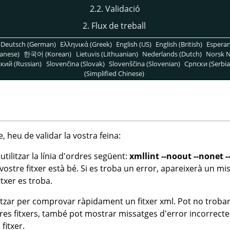
2.2. Validació
2. Flux de treball
Deutsch (German)
Ελληνικά (Greek)
English (US)
English (British)
Espera
anese)
한국어 (Korean)
Lietuvis (Lithuanian)
Nederlands (Dutch)
Norsk N
кий (Russian)
Slovenčina (Slovak)
Slovenščina (Slovenian)
Српски (Serbia
(Simplified Chinese)
 heu de validar la vostra feina:
utilitzar la línia d'ordres següent:
xmllint --noout --nonet -
vostre fitxer està bé. Si es troba un error, apareixerà un mis
itxer es troba.
itzar per comprovar ràpidament un fitxer xml. Pot no trobar
tres fitxers, també pot mostrar missatges d'error incorrect
itxer.