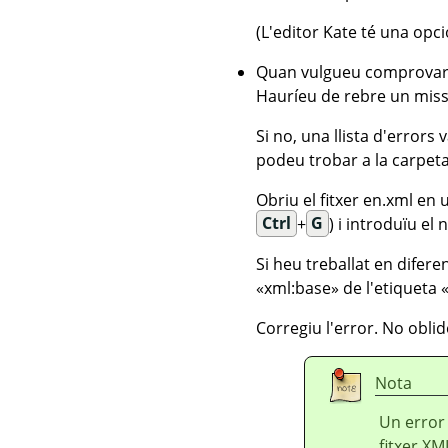
(L'editor Kate té una opció
Quan vulgueu comprovar di
Hauríeu de rebre un mis
Si no, una llista d'errors
podeu trobar a la carpeta
Obriu el fitxer en.xml en u
Ctrl
+
G
) i introduïu el 
Si heu treballat en difere
«
xml:base
»
de l'etiqueta
Corregiu l'error. No oblid
Nota
Un error 
fitxer XM