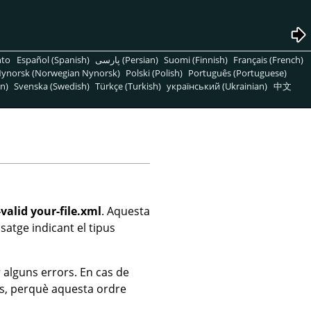
nto
Español (Spanish)
پارسی (Persian)
Suomi (Finnish)
Français (French)
ynorsk (Norwegian Nynorsk)
Polski (Polish)
Português (Portuguese)
n)
Svenska (Swedish)
Türkçe (Turkish)
український (Ukrainian)
中文
-valid your-file.xml
. Aquesta
satge indicant el tipus
 alguns errors. En cas de
es, perquè aquesta ordre