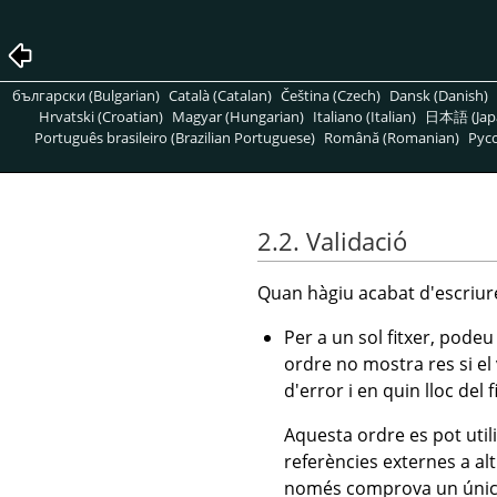
български (Bulgarian)
Català (Catalan)
Čeština (Czech)
Dansk (Danish)
Hrvatski (Croatian)
Magyar (Hungarian)
Italiano (Italian)
日本語 (Jap
Português brasileiro (Brazilian Portuguese)
Română (Romanian)
Pусс
2.2. Validació
Quan hàgiu acabat d'escriure,
Per a un sol fitxer, podeu 
ordre no mostra res si el 
d'error i en quin lloc del f
Aquesta ordre es pot util
referències externes a al
només comprova un únic f