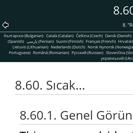
8.60
8.
“
R
български (Bulgarian)
Català (Catalan)
Čeština (Czech)
Dansk (Danish)
(Spanish)
پارسی (Persian)
Suomi (Finnish)
Français (French)
Hrvatski
Lietuvis (Lithuanian)
Nederlands (Dutch)
Norsk Nynorsk (Norwegi
Portuguese)
Română (Romanian)
Pусский (Russian)
Slovenčina (Slo
український (Ukra
8.60. Sıcak...
8.60.1. Genel Görü