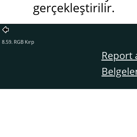
gerçekleştirilir.
8.59. RGB Kırp
Report 
Belgele