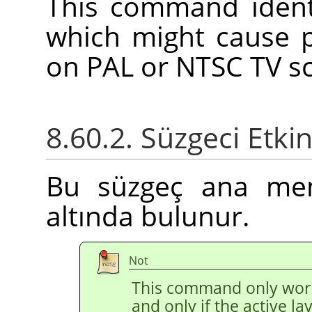
This command identi
which might cause 
on PAL or NTSC TV s
8.60.2. Süzgeci Etki
Bu süzgeç ana m
altında bulunur.
Not
This command only wor
and only if the active l