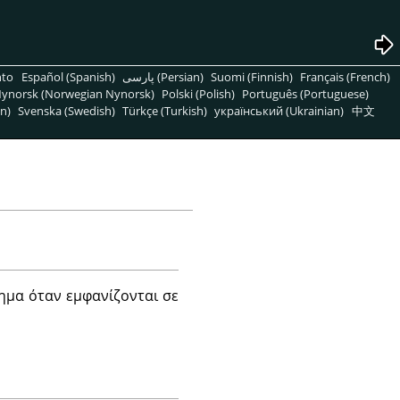
nto
Español (Spanish)
پارسی (Persian)
Suomi (Finnish)
Français (French)
ynorsk (Norwegian Nynorsk)
Polski (Polish)
Português (Portuguese)
n)
Svenska (Swedish)
Türkçe (Turkish)
український (Ukrainian)
中文
λημα όταν εμφανίζονται σε