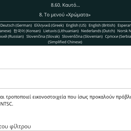
8.60. Καυτό…
8. Το μενού
«
Χρώματα
»
Deutsch (German)
Ελληνικά (Greek)
English (US)
English (British)
Espera
anese)
한국어 (Korean)
Lietuvis (Lithuanian)
Nederlands (Dutch)
Norsk N
кий (Russian)
Slovenčina (Slovak)
Slovenščina (Slovenian)
Српски (Serbia
(Simplified Chinese)
και τροποποιεί εικονοστοιχεία που ίσως προκαλούν πρόβ
 NTSC.
 του φίλτρου