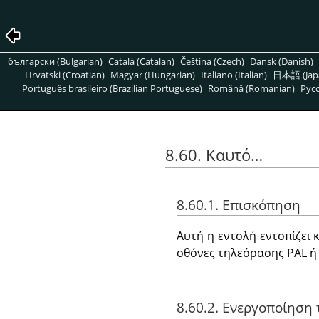
български (Bulgarian)
Català (Catalan)
Čeština (Czech)
Dansk (Danish)
Hrvatski (Croatian)
Magyar (Hungarian)
Italiano (Italian)
日本語 (Jap
Português brasileiro (Brazilian Portuguese)
Română (Romanian)
Pусс
8.60. Καυτό…
8.60.1. Επισκόπηση
Αυτή η εντολή εντοπίζει 
οθόνες τηλεόρασης PAL ή
8.60.2. Ενεργοποίηση