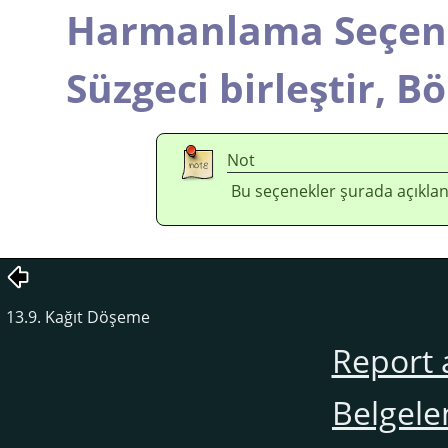
Harmanlama Seçene
Süzgeci birleştir,
Bö
Not
Bu seçenekler şurada açıklan
13.9. Kağıt Döşeme
Report 
Belgele