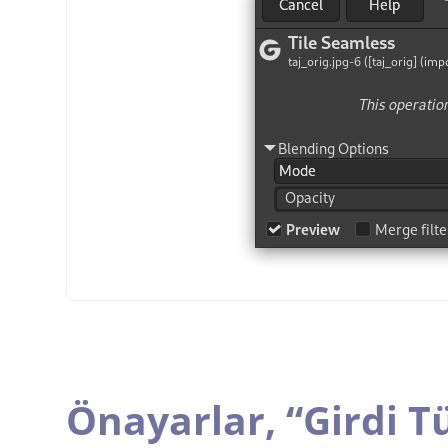
Önayarlar,
“
Girdi T