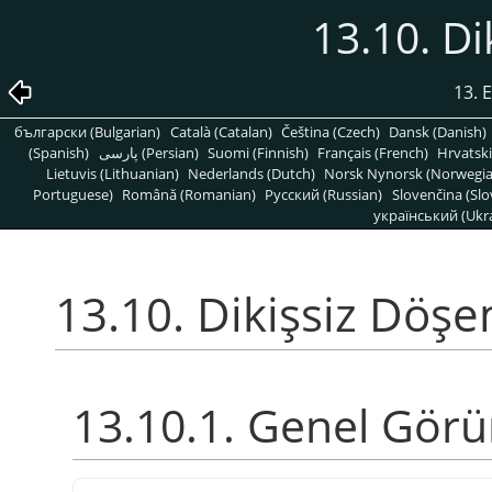
13.10. D
13. 
български (Bulgarian)
Català (Catalan)
Čeština (Czech)
Dansk (Danish)
(Spanish)
پارسی (Persian)
Suomi (Finnish)
Français (French)
Hrvatski
Lietuvis (Lithuanian)
Nederlands (Dutch)
Norsk Nynorsk (Norwegi
Portuguese)
Română (Romanian)
Pусский (Russian)
Slovenčina (Slo
український (Ukra
13.10. Dikişsiz Döş
13.10.1. Genel Gör