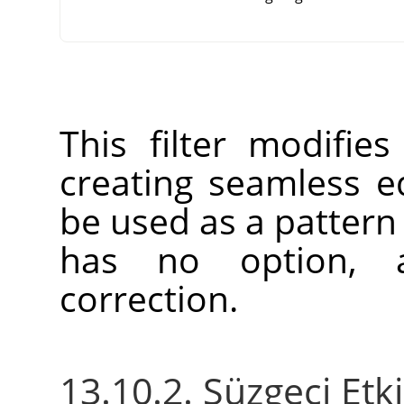
This filter modifie
creating seamless 
be used as a pattern 
has no option, 
correction.
13.10.2. Süzgeci Etk