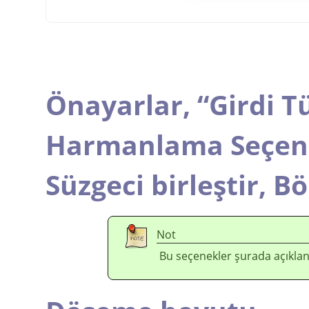
Önayarlar,
“
Girdi T
Harmanlama Seçene
Süzgeci birleştir,
Bö
Not
Bu seçenekler şurada açıklan