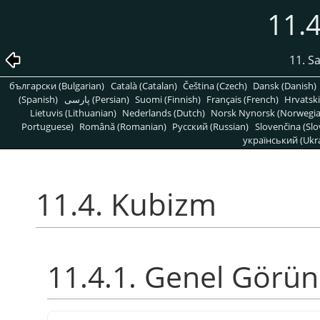
11.
11. S
български (Bulgarian)
Català (Catalan)
Čeština (Czech)
Dansk (Danish)
(Spanish)
پارسی (Persian)
Suomi (Finnish)
Français (French)
Hrvatski
Lietuvis (Lithuanian)
Nederlands (Dutch)
Norsk Nynorsk (Norwegi
Portuguese)
Română (Romanian)
Pусский (Russian)
Slovenčina (Slo
український (Ukra
11.4. Kubizm
11.4.1. Genel Görü