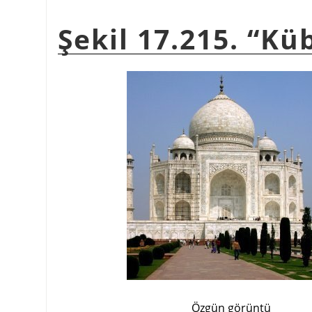
Şekil 17.215.
“
Kü
Özgün görüntü