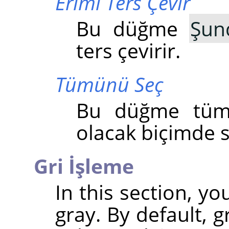
Erimi Ters Çevir
Bu düğme
Şun
ters çevirir.
Tümünü Seç
Bu düğme tüm r
olacak biçimde s
Gri İşleme
In this section, y
gray. By default, 