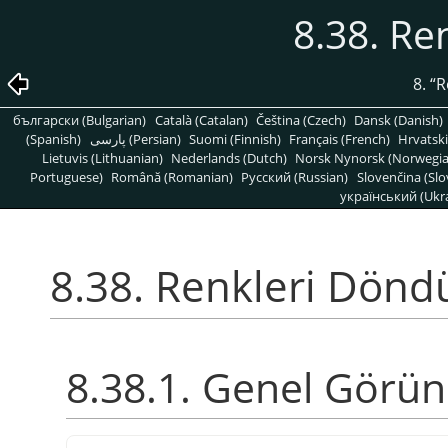
8.38. Re
8.
“
R
български (Bulgarian)
Català (Catalan)
Čeština (Czech)
Dansk (Danish)
(Spanish)
پارسی (Persian)
Suomi (Finnish)
Français (French)
Hrvatski
Lietuvis (Lithuanian)
Nederlands (Dutch)
Norsk Nynorsk (Norwegi
Portuguese)
Română (Romanian)
Pусский (Russian)
Slovenčina (Slo
український (Ukra
8.38. Renkleri Dönd
8.38.1. Genel Görü