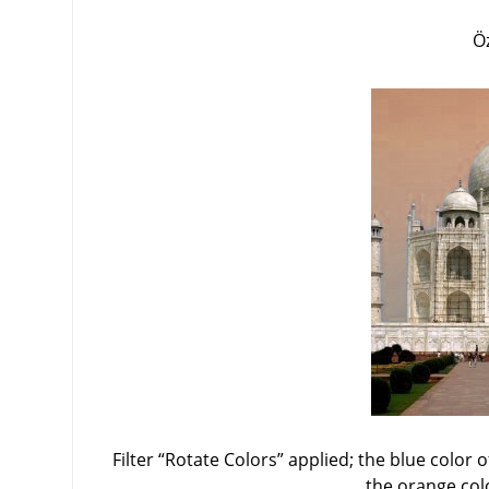
Ö
Filter
“
Rotate Colors
”
applied; the blue color o
the orange col