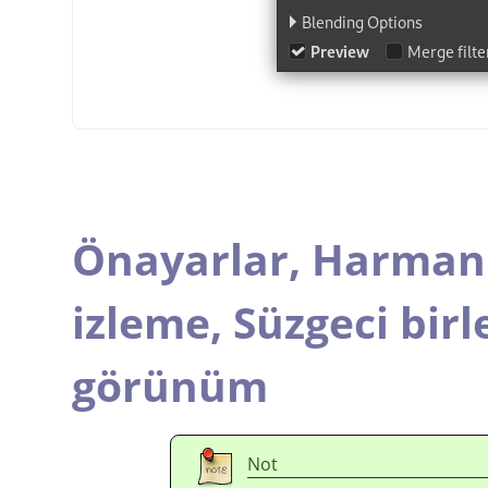
Önayarlar,
Harmanl
izleme,
Süzgeci birl
görünüm
Not