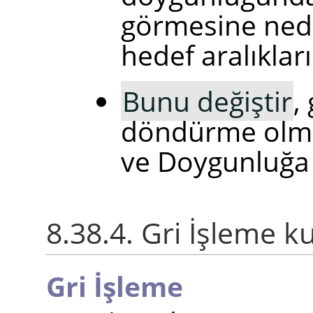
görmesine nede
hedef aralıkla
Bunu değiştir
,
döndürme olma
ve Doygunluğa d
8.38.4. Gri İşleme k
Gri İşleme