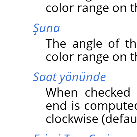
color range on t
Şuna
The angle of th
color range on t
Saat yönünde
When checked t
end is computed
clockwise (defaul