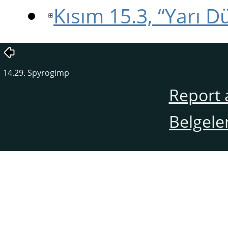
Kısım 15.3, “Yarı Dü
14.29. Spyrogimp
Report 
Belgele