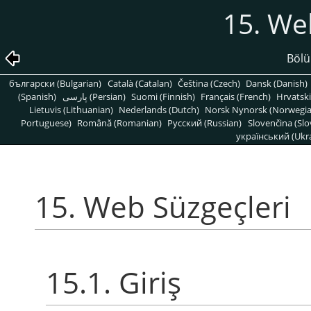
15. We
Bölü
български (Bulgarian)
Català (Catalan)
Čeština (Czech)
Dansk (Danish)
(Spanish)
پارسی (Persian)
Suomi (Finnish)
Français (French)
Hrvatski
Lietuvis (Lithuanian)
Nederlands (Dutch)
Norsk Nynorsk (Norwegi
Portuguese)
Română (Romanian)
Pусский (Russian)
Slovenčina (Slo
український (Ukra
15. Web Süzgeçleri
15.1. Giriş