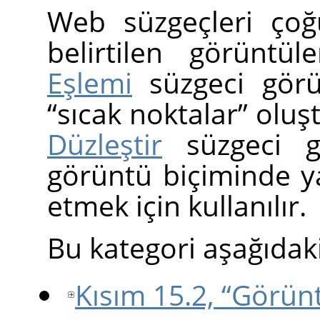
Web süzgeçleri çoğu
belirtilen görüntül
Eşlemi
süzgeci görün
“
sıcak noktalar
”
oluşt
Düzleştir
süzgeci g
görüntü biçiminde y
etmek için kullanılır.
Bu kategori aşağıdaki
Kısım 15.2, “Görün