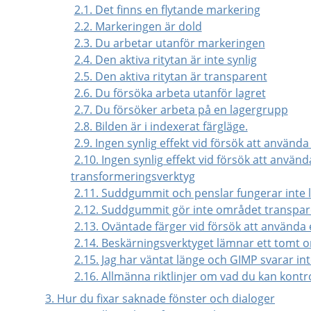
2.1. Det finns en flytande markering
2.2. Markeringen är dold
2.3. Du arbetar utanför markeringen
2.4. Den aktiva ritytan är inte synlig
2.5. Den aktiva ritytan är transparent
2.6. Du försöka arbeta utanför lagret
2.7. Du försöker arbeta på en lagergrupp
2.8. Bilden är i indexerat färgläge.
2.9. Ingen synlig effekt vid försök att använ
2.10. Ingen synlig effekt vid försök att använd
transformeringsverktyg
2.11. Suddgummit och penslar fungerar inte 
2.12. Suddgummit gör inte området transpar
2.13. Oväntade färger vid försök att använda
2.14. Beskärningsverktyget lämnar ett tomt 
2.15. Jag har väntat länge och GIMP svarar in
2.16. Allmänna riktlinjer om vad du kan kontr
3. Hur du fixar saknade fönster och dialoger