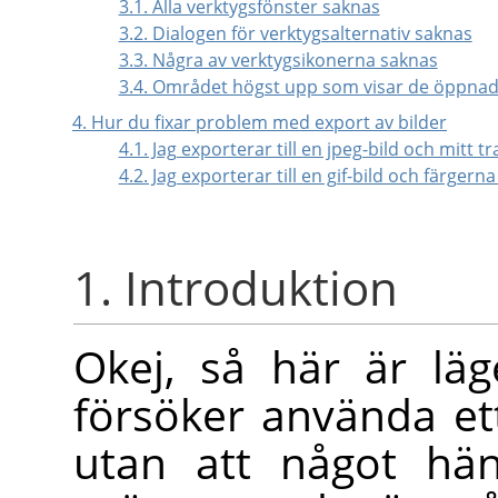
3.1. Alla verktygsfönster saknas
3.2. Dialogen för verktygsalternativ saknas
3.3. Några av verktygsikonerna saknas
3.4. Området högst upp som visar de öppnad
4. Hur du fixar problem med export av bilder
4.1. Jag exporterar till en jpeg-bild och mitt 
4.2. Jag exporterar till en gif-bild och färger
1. Introduktion
Okej, så här är läg
försöker använda et
utan att något hä