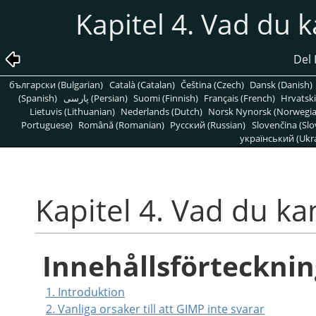
Kapitel 4. Vad du k
Del 
български (Bulgarian)
Català (Catalan)
Čeština (Czech)
Dansk (Danish)
(Spanish)
پارسی (Persian)
Suomi (Finnish)
Français (French)
Hrvatski
Lietuvis (Lithuanian)
Nederlands (Dutch)
Norsk Nynorsk (Norwegi
Portuguese)
Română (Romanian)
Pусский (Russian)
Slovenčina (Slo
український (Ukra
Kapitel 4. Vad du ka
Innehållsförtecknin
1. Introduktion
2. Vanliga orsaker till att GIMP inte svarar