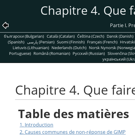
Chapitre 4. Que f
Partie I. 
български (Bulgarian)
Català (Catalan)
Čeština (Czech)
Dansk (Danish)
(Spanish)
پارسی (Persian)
Suomi (Finnish)
Français (French)
Hrvatski
Lietuvis (Lithuanian)
Nederlands (Dutch)
Norsk Nynorsk (Norwegi
Portuguese)
Română (Romanian)
Pусский (Russian)
Slovenčina (Slo
український (Ukra
Chapitre 4. Que fair
Table des matières
1. Introduction
2. Causes communes de non-réponse de
GIMP