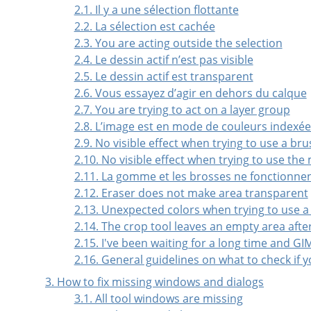
2.1. Il y a une sélection flottante
2.2. La sélection est cachée
2.3. You are acting outside the selection
2.4. Le dessin actif n’est pas visible
2.5. Le dessin actif est transparent
2.6. Vous essayez d’agir en dehors du calque
2.7. You are trying to act on a layer group
2.8. L’image est en mode de couleurs indexée
2.9. No visible effect when trying to use a bru
2.10. No visible effect when trying to use the
2.11. La gomme et les brosses ne fonctionnen
2.12. Eraser does not make area transparent
2.13. Unexpected colors when trying to use a
2.14. The crop tool leaves an empty area afte
2.15. I've been waiting for a long time and G
2.16. General guidelines on what to check if y
3. How to fix missing windows and dialogs
3.1. All tool windows are missing