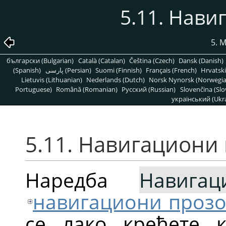
5.11. Нави
5. 
български (Bulgarian)
Català (Catalan)
Čeština (Czech)
Dansk (Danish)
(Spanish)
پارسی (Persian)
Suomi (Finnish)
Français (French)
Hrvatski
Lietuvis (Lithuanian)
Nederlands (Dutch)
Norsk Nynorsk (Norwegi
Portuguese)
Română (Romanian)
Pусский (Russian)
Slovenčina (Slo
український (Ukra
5.11. Навигациони
Наредба
Навига
навигациони проз
се лако крећете к