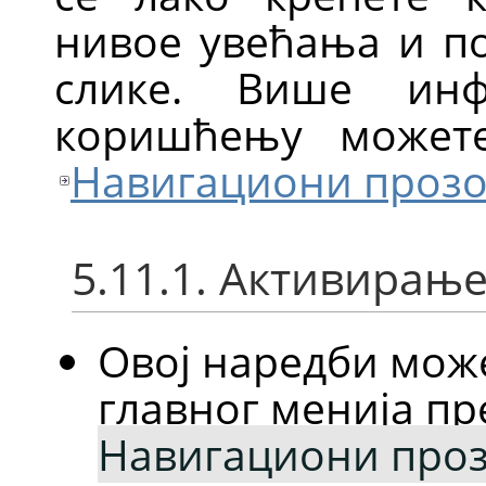
нивое увећања и п
слике. Више ин
коришћењу может
Навигациони проз
5.11.1. Активирањ
Овој наредби мож
главног менија п
Навигациони про