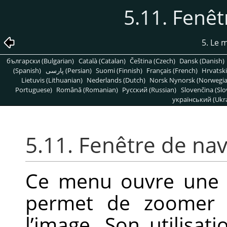
5.11. Fenêt
5. Le
български (Bulgarian)
Català (Catalan)
Čeština (Czech)
Dansk (Danish)
(Spanish)
پارسی (Persian)
Suomi (Finnish)
Français (French)
Hrvatski
Lietuvis (Lithuanian)
Nederlands (Dutch)
Norsk Nynorsk (Norwegi
Portuguese)
Română (Romanian)
Pусский (Russian)
Slovenčina (Slo
український (Ukra
5.11. Fenêtre de nav
Ce menu ouvre une f
permet de zoomer 
l’image. Son utilisat