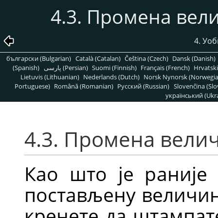
4.3. Промена вел
4. Уо
български (Bulgarian)
Català (Catalan)
Čeština (Czech)
Dansk (Danish)
(Spanish)
پارسی (Persian)
Suomi (Finnish)
Français (French)
Hrvatski
Lietuvis (Lithuanian)
Nederlands (Dutch)
Norsk Nynorsk (Norwegi
Portuguese)
Română (Romanian)
Pусский (Russian)
Slovenčina (Slo
український (Ukra
4.3. Промена вели
Као што је раније 
постављену величин
кренете да штампат