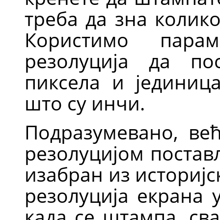
треба да зна колико
Користимо пара
резолуција да по
пиксела и јединица
што су инчи.
Подразумевано, већ
резолуцијом постављ
изабран из историјск
резолуција екрана 
када се штампа, св