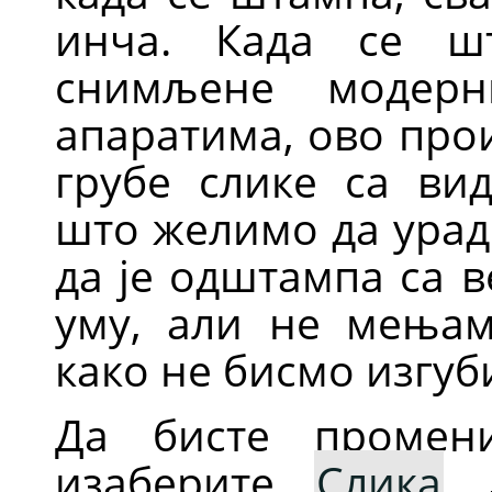
инча. Када се шт
снимљене модерн
апаратима, ово про
грубе слике са ви
што желимо да урад
да је одштампа са 
уму, али не мењам
како не бисмо изгуб
Да бисте промен
изаберите
Слика