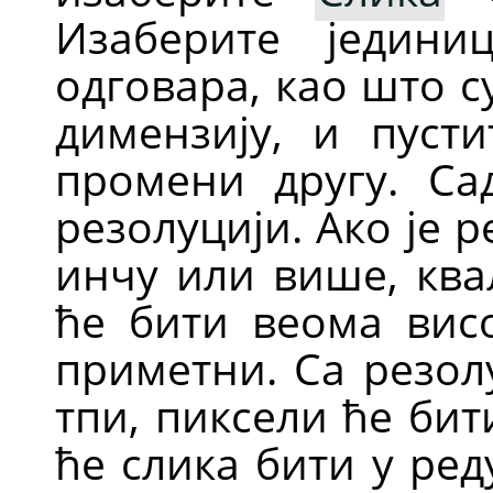
Изаберите једини
одговара, као што 
димензију, и пуст
промени другу. Са
резолуцији. Ако је 
инчу или више, ква
ће бити веома вис
приметни. Са резол
тпи, пиксели ће би
ће слика бити у ред