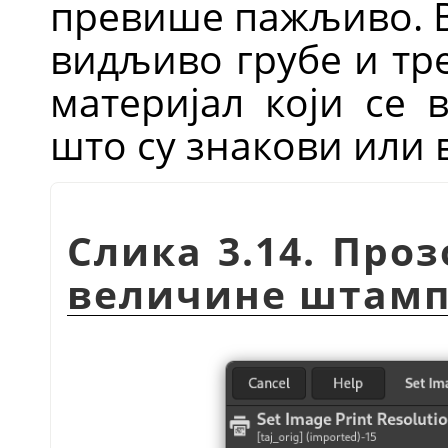
превише пажљиво. В
видљиво грубе и тр
материјал који се 
што су знакови или 
Слика 3.14. Про
величине штам