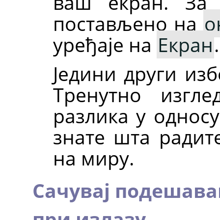
ваш екран. За
постављено на
о
уређаје на
Екран
.
Једини други из
Тренутно изгл
разлика у однос
знате шта радите
на миру.
Сачувај подешава
при излазу