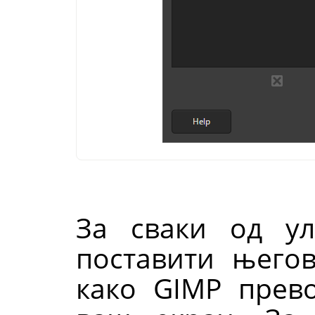
За сваки од ул
поставити њег
како
GIMP
прево