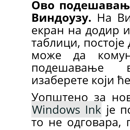
Ово подешавање
Виндоузу.
На Вин
екран на додир и
таблици, постоје
може да кому
подешавање 
изаберете који ће
Уопштено за нов
Windows Ink
је п
то не одговара, 