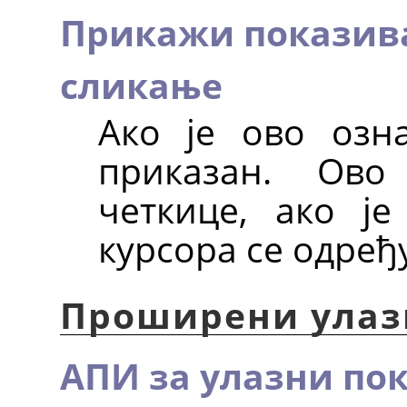
Прикажи показива
сликање
Ако је ово озн
приказан. Ово
четкице, ако је
курсора се одређ
Проширени улаз
АПИ за улазни по