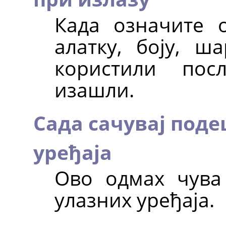
Када означите 
алатку, боју, ш
користили пос
изашли.
Сада сачувај под
уређаја
Ово одмах чува
улазних уређаја.