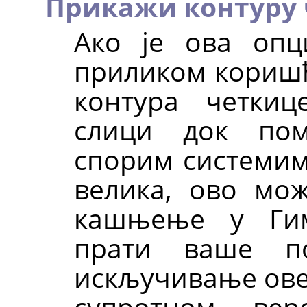
Прикажи контуру
Ако је ова опц
приликом коришћ
контура четки
слици док пом
спорим системима
велика, ово мо
кашњење у Гим
прати ваше по
искључивање ове
супротном, ве