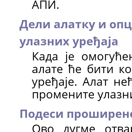
АПИ.
Дели алатку и опц
улазних уређаја
Када је омогуће
алате ће бити к
уређаје. Алат н
промените улазни
Подеси проширене
Ово дугме отва