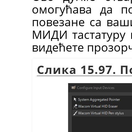
омогућава да по
повезане са ваш
МИДИ тастатуру и
видећете прозорч
Слика 15.97. 