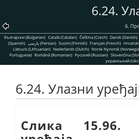
6.24. У
6. Пр
български (Bulgarian)
Català (Catalan)
Čeština (Czech)
Dansk (Danish)
(Spanish)
پارسی (Persian)
Suomi (Finnish)
Français (French)
Hrvatski
Lietuvis (Lithuanian)
Nederlands (Dutch)
Norsk Nynorsk (Norwegi
Portuguese)
Română (Romanian)
Pусский (Russian)
Slovenčina (Slo
український (Ukra
6.24. Улазни уређа
Слика 15.96. 
уређаја