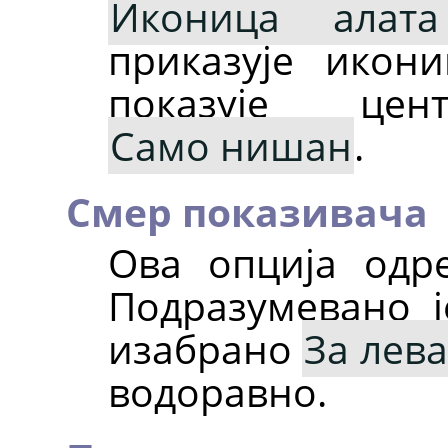
Иконица алат
приказује икон
показује це
Само нишан
.
Смер показивача
Ова опција одре
Подразумевано 
изабрано
За лев
водоравно.