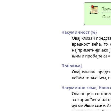
При
Ове 
Насумичност (%)
Овај клизач предст
вредност већа, то 
најприметнији ако 
њим и пробајте сам
Понављај
Овај клизач предс
већим топљењем, по
Насумично семе,
Ново 
Ова опција контро
за коришћени алго
дугме
Ново семе
. 