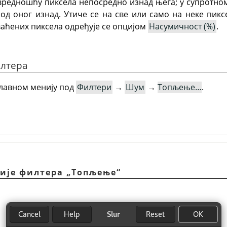
редношћу пиксела непосредно изнад њега; у супротном,
од оног изнад. Утиче се на све или само на неке пикс
ваћених пиксела одређује се опцијом
Насумичност (%)
.
илтера
главном менију под
Филтери
→
Шум
→
Топљење…
.
ције филтера „Топљење“