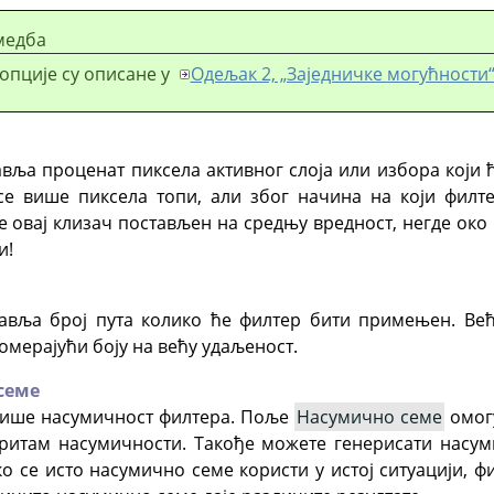
медба
опције су описане у
Одељак 2, „Заједничке могућности
авља проценат пиксела активног слоја или избора који 
се више пиксела топи, али због начина на који филте
је овај клизач постављен на средњу вредност, негде око
и!
тавља број пута колико ће филтер бити примењен. Већ
мерајући боју на већу удаљеност.
семе
лише насумичност филтера. Поље
Насумично семе
омог
ритам насумичности. Такође можете генерисати насу
Ако се исто насумично семе користи у истој ситуацији, 