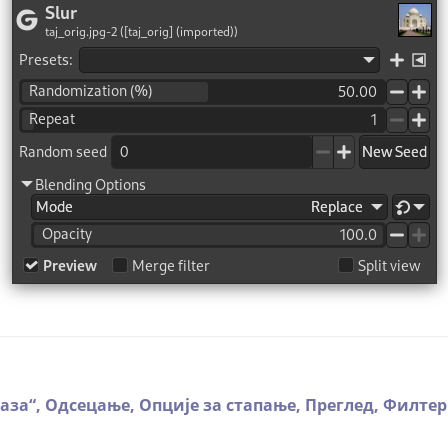
лаза
“
,
Одсецање,
Опције за стапање,
Преглед,
Филтери