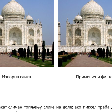
Изворна слика
Примењени филт
ат сличан топљењу слике на доле; ако пиксел треба д