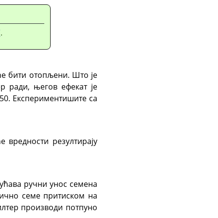
“
.
ће бити отопљени. Што је
р ради, његов ефекат је
 50. Експериментишите са
е вредности резултирају
ућава ручни унос семена
мично семе притиском на
филтер производи потпуно