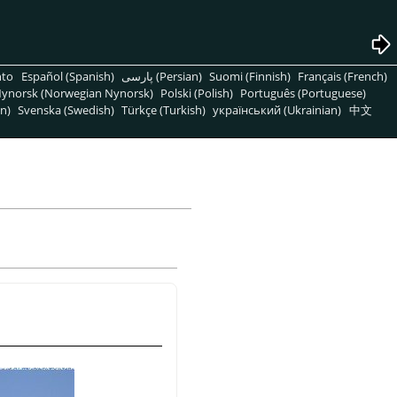
nto
Español (Spanish)
پارسی (Persian)
Suomi (Finnish)
Français (French)
ynorsk (Norwegian Nynorsk)
Polski (Polish)
Português (Portuguese)
n)
Svenska (Swedish)
Türkçe (Turkish)
український (Ukrainian)
中文