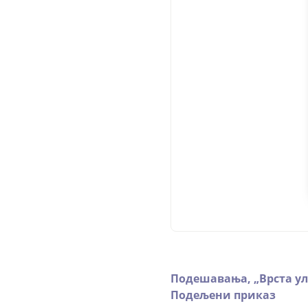
Подешавања,
„
Врста у
Подељени приказ