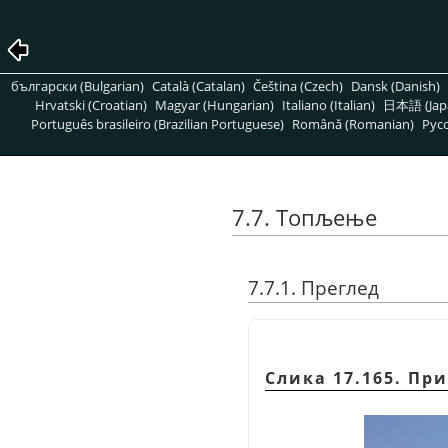
български (Bulgarian)
Català (Catalan)
Čeština (Czech)
Dansk (Danish)
Hrvatski (Croatian)
Magyar (Hungarian)
Italiano (Italian)
日本語 (Jap
Português brasileiro (Brazilian Portuguese)
Română (Romanian)
Pусс
7.7. Топљење
7.7.1. Преглед
Слика 17.165. Пр