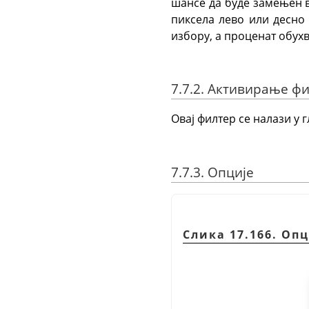
шансе да буде замењен в
пиксела лево или десно 
избору, а проценат обух
7.7.2. Активирање ф
Овај филтер се налази у 
7.7.3. Опције
Слика 17.166. Оп