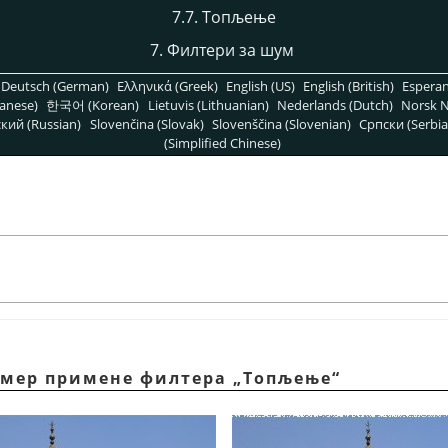
7.7. Топљење
7. Филтери за шум
Deutsch (German)
Ελληνικά (Greek)
English (US)
English (British)
Espera
anese)
한국어 (Korean)
Lietuvis (Lithuanian)
Nederlands (Dutch)
Norsk N
кий (Russian)
Slovenčina (Slovak)
Slovenščina (Slovenian)
Српски (Serbia
(Simplified Chinese)
имер примене филтера „Топљење“