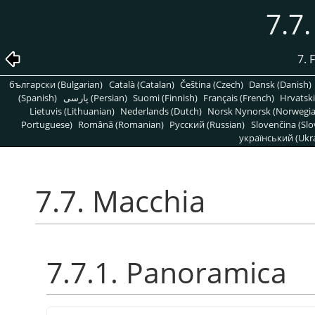
7.7
7. 
български (Bulgarian)
Català (Catalan)
Čeština (Czech)
Dansk (Danish)
(Spanish)
پارسی (Persian)
Suomi (Finnish)
Français (French)
Hrvatski
Lietuvis (Lithuanian)
Nederlands (Dutch)
Norsk Nynorsk (Norwegi
Portuguese)
Română (Romanian)
Pусский (Russian)
Slovenčina (Slo
український (Ukra
7.7. Macchia
7.7.1. Panoramica