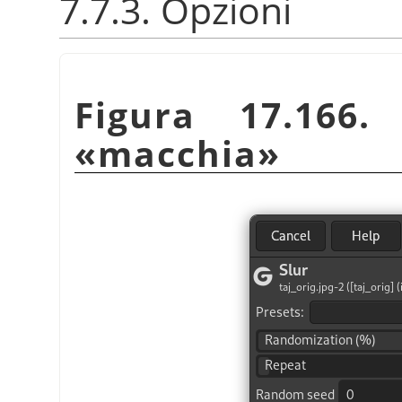
7.7.3. Opzioni
Figura 17.166.
«
macchia
»