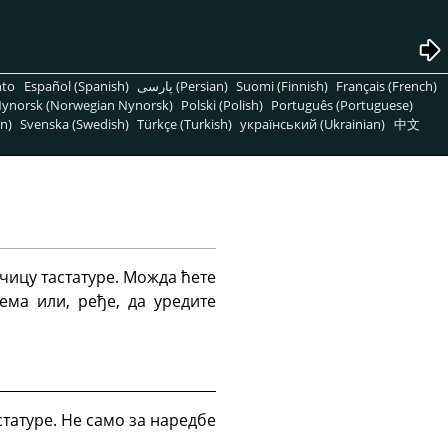
nto
Español (Spanish)
پارسی (Persian)
Suomi (Finnish)
Français (French)
ynorsk (Norwegian Nynorsk)
Polski (Polish)
Português (Portuguese)
n)
Svenska (Swedish)
Türkçe (Turkish)
український (Ukrainian)
中文
чицу тастатуре. Можда ћете
ема или, ређе, да уредите
татуре. Не само за наредбе