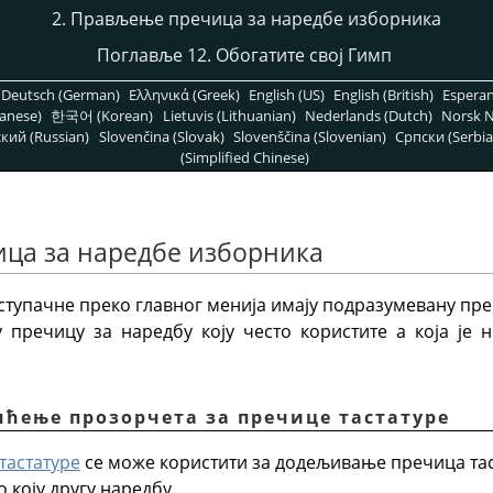
2. Прављење пречица за наредбе изборника
Поглавље 12. Обогатите свој Гимп
Deutsch (German)
Ελληνικά (Greek)
English (US)
English (British)
Espera
anese)
한국어 (Korean)
Lietuvis (Lithuanian)
Nederlands (Dutch)
Norsk N
кий (Russian)
Slovenčina (Slovak)
Slovenščina (Slovenian)
Српски (Serbia
(Simplified Chinese)
ица за наредбе изборника
иступачне преко главног менија имају подразумевану пре
 пречицу за наредбу коју често користите а која је н
шћење прозорчета за пречице тастатуре
тастатуре
се може користити за додељивање пречица тас
 коју другу наредбу.