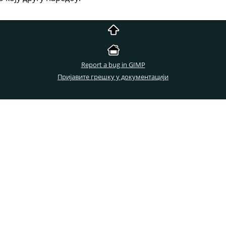
Report a bug in GIMP
Пријавите грешку у документацији