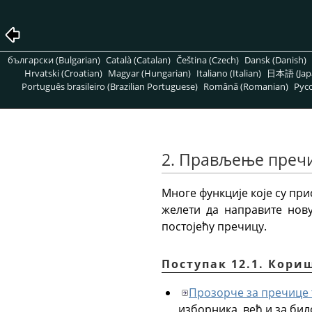
български (Bulgarian)
Català (Catalan)
Čeština (Czech)
Dansk (Danish)
Hrvatski (Croatian)
Magyar (Hungarian)
Italiano (Italian)
日本語 (Jap
Português brasileiro (Brazilian Portuguese)
Română (Romanian)
Pусс
2. Прављење преч
Многе функције које су пр
желети да направите нову
постојећу пречицу.
Поступак 12.1. Кори
Прозорче за пречице 
изборника, већ и за било