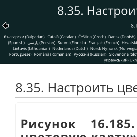
8.35. Настро
8.
български (Bulgarian)
Català (Catalan)
Čeština (Czech)
Dansk (Danish)
(Spanish)
پارسی (Persian)
Suomi (Finnish)
Français (French)
Hrvatski
Lietuvis (Lithuanian)
Nederlands (Dutch)
Norsk Nynorsk (Norwegi
Portuguese)
Română (Romanian)
Pусский (Russian)
Slovenčina (Slo
український (Ukra
8.35. Настроить цв
Рисунок 16.18
цветовую карту