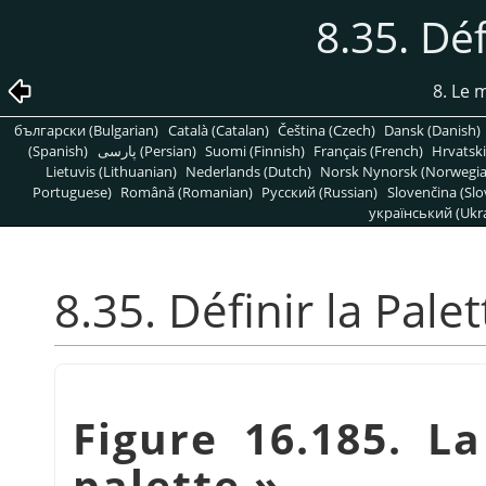
8.35. Déf
8. Le
български (Bulgarian)
Català (Catalan)
Čeština (Czech)
Dansk (Danish)
(Spanish)
پارسی (Persian)
Suomi (Finnish)
Français (French)
Hrvatski
Lietuvis (Lithuanian)
Nederlands (Dutch)
Norsk Nynorsk (Norwegi
Portuguese)
Română (Romanian)
Pусский (Russian)
Slovenčina (Slo
український (Ukra
8.35. Définir la Palet
Figure 16.185. L
palette
»