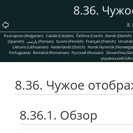
8.36. Чуж
8.
български (Bulgarian)
Català (Catalan)
Čeština (Czech)
Dansk (Danish)
(Spanish)
پارسی (Persian)
Suomi (Finnish)
Français (French)
Hrvatski
Lietuvis (Lithuanian)
Nederlands (Dutch)
Norsk Nynorsk (Norwegi
Portuguese)
Română (Romanian)
Pусский (Russian)
Slovenčina (Slo
український (Ukra
8.36. Чужое отобр
8.36.1. Обзор