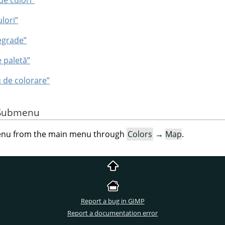
ulori”
egrade”
e paletă”
 de colorare”
e Submenu
menu from the main menu through
Colors
→
Map
.
Report a bug in GIMP
Report a documentation error