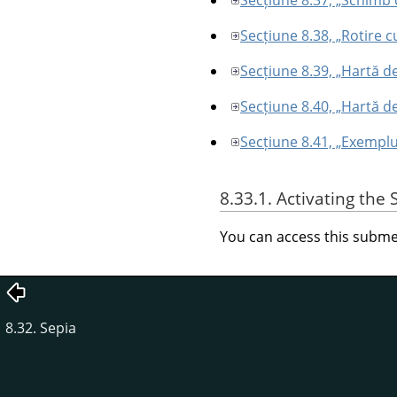
Secțiune 8.38, „Rotire c
Secțiune 8.39, „Hartă d
Secțiune 8.40, „Hartă d
Secțiune 8.41, „Exemplu
8.33.1. Activating th
You can access this sub
8.32. Sepia