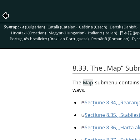
български (Bulgarian)
Català (Catalan)
Čeština (Czech)
Dansk (Danish)
Hrvatski (Croatian)
Magyar (Hungarian)
Italiano (Italian)
日本語 (Jap
Português brasileiro (Brazilian Portuguese)
Română (Romanian)
Pусс
8.33. The
„
Map
”
Sub
The
Map
submenu contains o
ways.
Secțiune 8.34, „Rearanja
Secțiune 8.35, „Stabileș
Secțiune 8.36, „Hartă al
Secțiune 8.37, „Schimb 