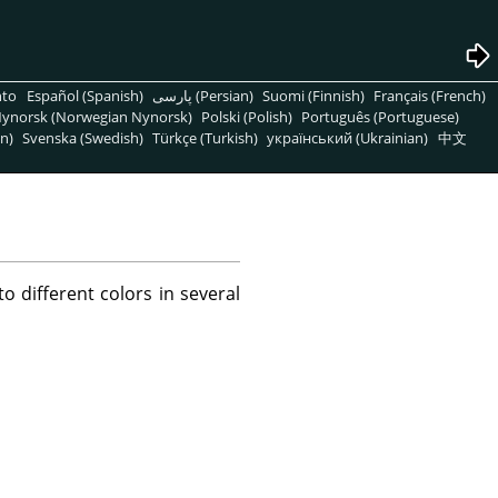
nto
Español (Spanish)
پارسی (Persian)
Suomi (Finnish)
Français (French)
ynorsk (Norwegian Nynorsk)
Polski (Polish)
Português (Portuguese)
n)
Svenska (Swedish)
Türkçe (Turkish)
український (Ukrainian)
中文
 different colors in several