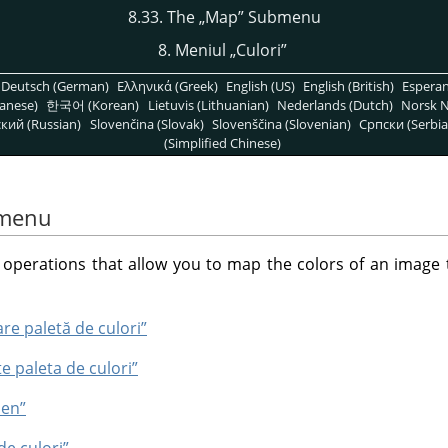
8.33. The
„
Map
”
Submenu
8. Meniul
„
Culori
”
Deutsch (German)
Ελληνικά (Greek)
English (US)
English (British)
Espera
anese)
한국어 (Korean)
Lietuvis (Lithuanian)
Nederlands (Dutch)
Norsk N
кий (Russian)
Slovenčina (Slovak)
Slovenščina (Slovenian)
Српски (Serbia
(Simplified Chinese)
menu
perations that allow you to map the colors of an image to
re paletă de culori”
te paleta de culori”
ien”
de culori”