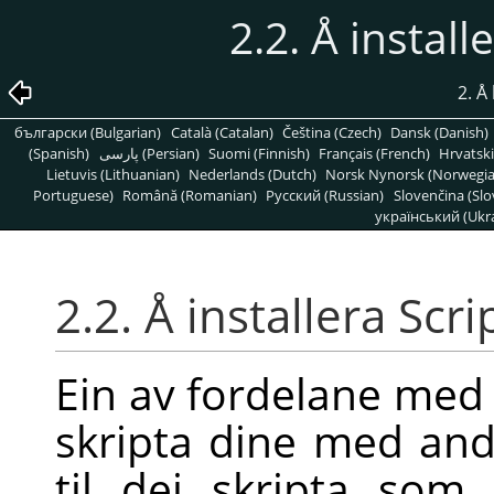
2.2. Å install
2. Å
български (Bulgarian)
Català (Catalan)
Čeština (Czech)
Dansk (Danish)
(Spanish)
پارسی (Persian)
Suomi (Finnish)
Français (French)
Hrvatski
Lietuvis (Lithuanian)
Nederlands (Dutch)
Norsk Nynorsk (Norwegi
Portuguese)
Română (Romanian)
Pусский (Russian)
Slovenčina (Slo
український (Ukra
2.2. Å installera Scri
Ein av fordelane med 
skripta dine med an
til dei skripta so