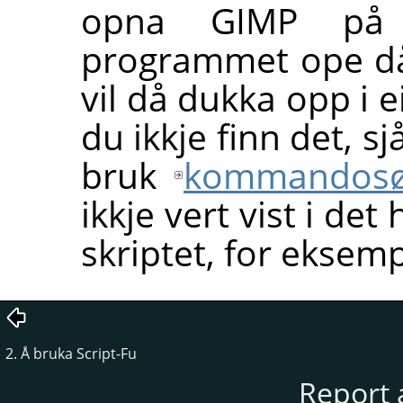
opna
GIMP
på n
programmet ope då d
vil då dukka opp i 
du ikkje finn det, sj
bruk
kommandos
ikkje vert vist i de
skriptet, for eksemp
2. Å bruka Script-Fu
Report 