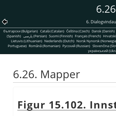
6.2
6. Dialogvindau
български (Bulgarian)
Català (Catalan)
Čeština (Czech)
Dansk (Danish)
(Spanish)
پارسی (Persian)
Suomi (Finnish)
Français (French)
Hrvatski
Lietuvis (Lithuanian)
Nederlands (Dutch)
Norsk Nynorsk (Norwegi
Portuguese)
Română (Romanian)
Pусский (Russian)
Slovenčina (Slo
український (Ukra
6.26. Mapper
Figur 15.102. Inn