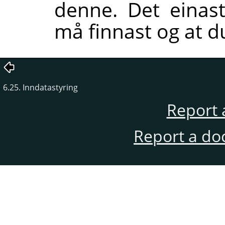
denne. Det einas
må finnast og at du 
6.25. Inndatastyring
Report 
Report a do