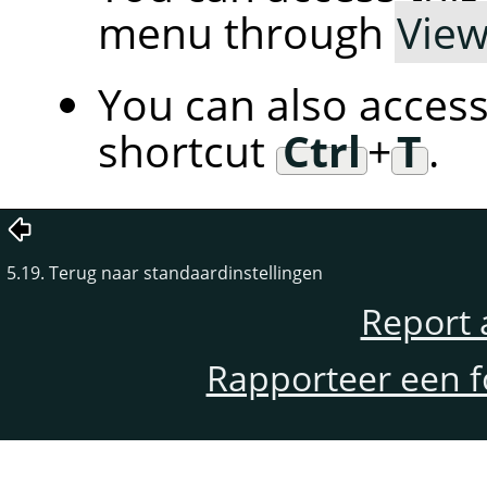
menu through
Vie
You can also access
shortcut
Ctrl
+
T
.
5.19. Terug naar standaardinstellingen
Report 
Rapporteer een f