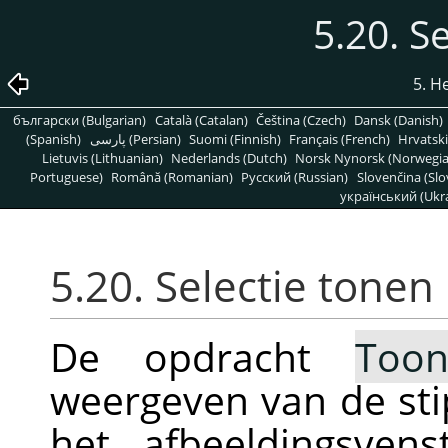
5.20. S
5. H
български (Bulgarian)
Català (Catalan)
Čeština (Czech)
Dansk (Danish)
(Spanish)
پارسی (Persian)
Suomi (Finnish)
Français (French)
Hrvatski
Lietuvis (Lithuanian)
Nederlands (Dutch)
Norsk Nynorsk (Norwegi
Portuguese)
Română (Romanian)
Pусский (Russian)
Slovenčina (Slo
український (Ukra
5.20. Selectie tonen
De opdracht
Toon
weergeven van de stip
het afbeeldingsven