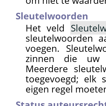
om niet te waarde
Sleutelwoorden
Het veld
Sleutel
sleutelwoorden a
voegen. Sleutelw
zinnen die uw a
Meerdere sleute
toegevoegd; elk 
eigen regel moete
Status auteursrech