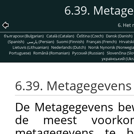
6.39. Metag
6. Het
български (Bulgarian)
Català (Catalan)
Čeština (Czech)
Dansk (Danish)
(Spanish)
پارسی (Persian)
Suomi (Finnish)
Français (French)
Hrvatski
Lietuvis (Lithuanian)
Nederlands (Dutch)
Norsk Nynorsk (Norwegi
Portuguese)
Română (Romanian)
Pусский (Russian)
Slovenčina (Slo
український (Ukra
6.39. Metagegevens
De Metagegevens bew
de meest voork
metagegevens te b