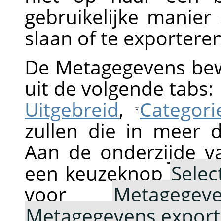
gebruikelijke manier
slaan of te exporteren
De Metagegevens be
uit de volgende tabs:
Uitgebreid
,
Categori
zullen die in meer d
Aan de onderzijde v
een keuzeknop
Selec
voor
Metagege
Metagegevens export