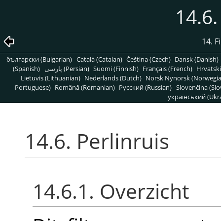
14.6.
14. F
български (Bulgarian)
Català (Catalan)
Čeština (Czech)
Dansk (Danish)
(Spanish)
پارسی (Persian)
Suomi (Finnish)
Français (French)
Hrvatski
Lietuvis (Lithuanian)
Nederlands (Dutch)
Norsk Nynorsk (Norwegi
Portuguese)
Română (Romanian)
Pусский (Russian)
Slovenčina (Slo
український (Ukra
14.6. Perlinruis
14.6.1. Overzicht