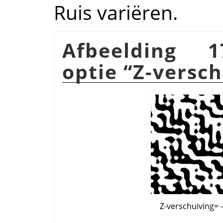
Ruis variëren.
Afbeelding 1
optie
“
Z-versch
Z-verschuiving= 