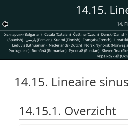
14.15. Lin
14. F
български (Bulgarian)
Català (Catalan)
Čeština (Czech)
Dansk (Danish)
(Spanish)
پارسی (Persian)
Suomi (Finnish)
Français (French)
Hrvatski
Lietuvis (Lithuanian)
Nederlands (Dutch)
Norsk Nynorsk (Norwegi
Portuguese)
Română (Romanian)
Pусский (Russian)
Slovenčina (Slo
український (Ukra
14.15. Lineaire sinu
14.15.1. Overzicht