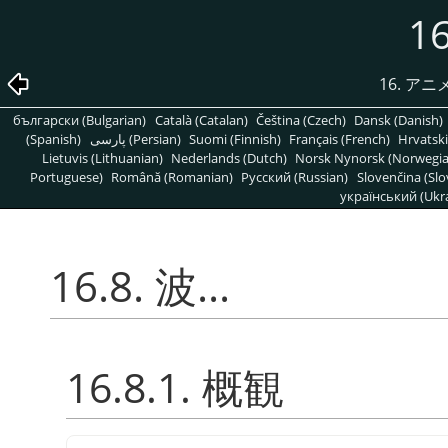
16
16. ア
български (Bulgarian)
Català (Catalan)
Čeština (Czech)
Dansk (Danish)
(Spanish)
پارسی (Persian)
Suomi (Finnish)
Français (French)
Hrvatski
Lietuvis (Lithuanian)
Nederlands (Dutch)
Norsk Nynorsk (Norwegi
Portuguese)
Română (Romanian)
Pусский (Russian)
Slovenčina (Slo
український (Ukra
16.8. 波...
16.8.1. 概観