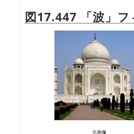
図17.447
「
波
」
フ
元画像