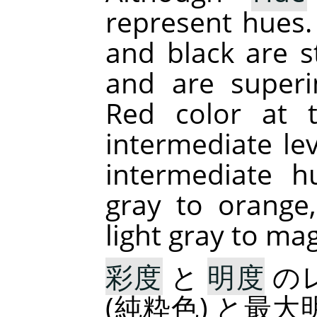
represent hues. 
and black are st
and are superi
Red color at 
intermediate le
intermediate h
gray to orange
light gray to ma
彩度
と
明度
の
(純粋色) と最大