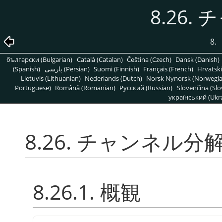
8.26.
8.
български (Bulgarian)
Català (Catalan)
Čeština (Czech)
Dansk (Danish)
(Spanish)
پارسی (Persian)
Suomi (Finnish)
Français (French)
Hrvatski
Lietuvis (Lithuanian)
Nederlands (Dutch)
Norsk Nynorsk (Norwegi
Portuguese)
Română (Romanian)
Pусский (Russian)
Slovenčina (Slo
український (Ukra
8.26. チャンネル分
8.26.1. 概観