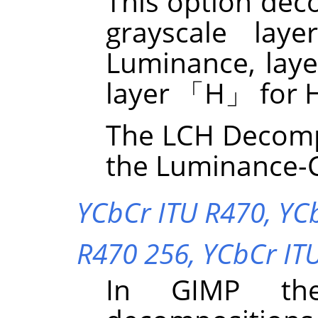
This option dec
grayscale lay
Luminance, lay
layer
「
H
」
for 
The LCH Decompo
the Luminance-C
YCbCr ITU R470,
YC
R470 256,
YCbCr IT
In
GIMP
the