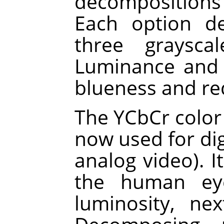
decompositions
Each option d
three graysca
Luminance and 
blueness and re
The YCbCr color 
now used for digi
analog video). I
the human eye
luminosity, ne