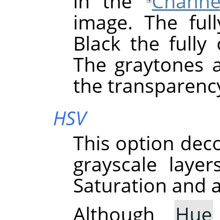
in the
Channe
image. The full
Black the fully
The graytones a
the transparency
HSV
This option dec
grayscale laye
Saturation and a
Although
Hue