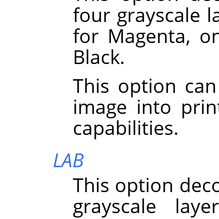
four grayscale l
for Magenta, o
Black.
This option can
image into pri
capabilities.
LAB
This option dec
grayscale lay