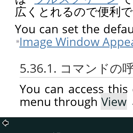
広くとれるので便利で
You can set the defaul
Image Window Appea
5.36.1. コマンド
You can access thi
menu through
View