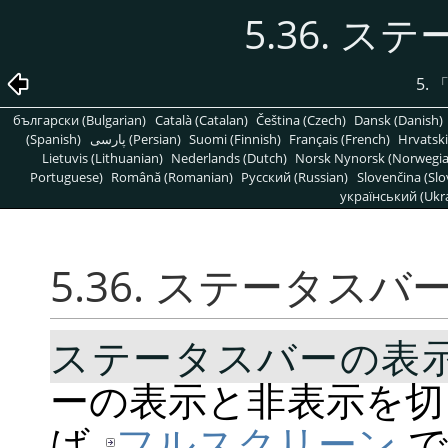
5.36. 
5.
български (Bulgarian)
Català (Catalan)
Čeština (Czech)
Dansk (Danish)
(Spanish)
پارسی (Persian)
Suomi (Finnish)
Français (French)
Hrvatski
Lietuvis (Lithuanian)
Nederlands (Dutch)
Norsk Nynorsk (Norwegi
Portuguese)
Română (Romanian)
Pусский (Russian)
Slovenčina (Slo
український (Ukra
5.36. ステータス
ステータスバーの表
ーの表示と非表示を切
ば
フルスクリーン
で