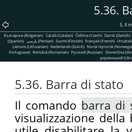
5.36. B
5. Il
български (Bulgarian)
Català (Catalan)
Čeština (Czech)
Dansk (Danish)
(Spanish)
پارسی (Persian)
Suomi (Finnish)
Français (French)
Hrvatski
Lietuvis (Lithuanian)
Nederlands (Dutch)
Norsk Nynorsk (Norwegi
Portuguese)
Română (Romanian)
Pусский (Russian)
Slovenčina (Slo
український (Ukra
5.36. Barra di stato
Il comando
barra di 
visualizzazione della
utile disabilitare la 