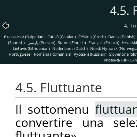
4.5. 
4. Il
български (Bulgarian)
Català (Catalan)
Čeština (Czech)
Dansk (Danish)
(Spanish)
پارسی (Persian)
Suomi (Finnish)
Français (French)
Hrvatski
Lietuvis (Lithuanian)
Nederlands (Dutch)
Norsk Nynorsk (Norwegi
Portuguese)
Română (Romanian)
Pусский (Russian)
Slovenčina (Slo
український (Ukra
4.5. Fluttuante
Il sottomenu
fluttua
convertire una se
fluttuante
»
.