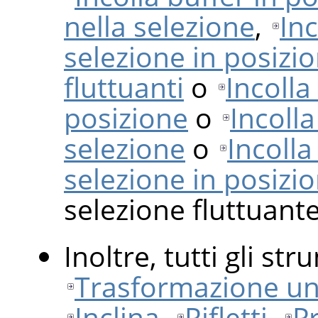
nella selezione
,
Inc
selezione in posizi
fluttuanti
o
Incolla
posizione
o
Incolla
selezione
o
Incolla
selezione in posizi
selezione fluttuante
Inoltre, tutti gli st
Trasformazione uni
Inclina
,
Rifletti
,
P