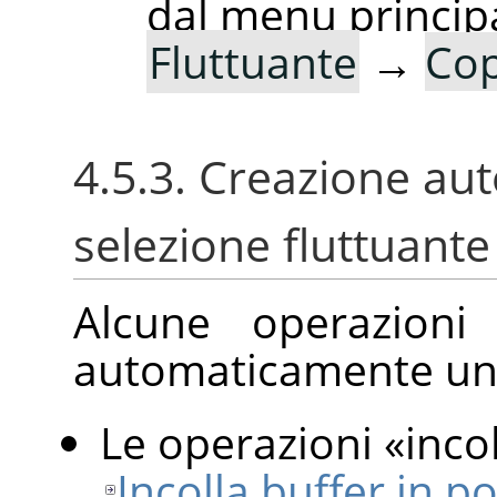
dal menu princip
Fluttuante
→
Cop
4.5.3. Creazione au
selezione fluttuante
Alcune operazioni
automaticamente una
Le operazioni
«
inco
Incolla buffer in p