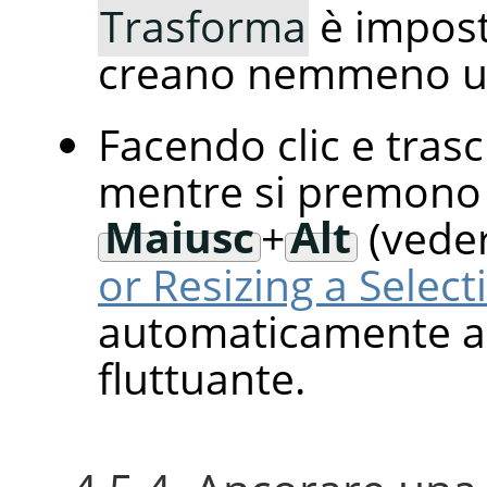
Trasforma
è impos
creano nemmeno un
Facendo clic e tras
mentre si premono 
Maiusc
+
Alt
(vede
or Resizing a Select
automaticamente a
fluttuante.