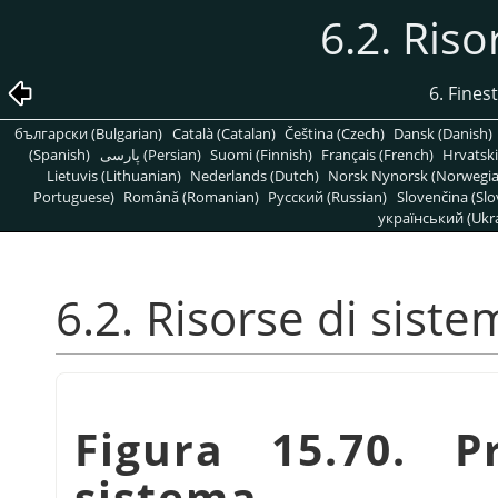
6.2. Riso
6. Fines
български (Bulgarian)
Català (Catalan)
Čeština (Czech)
Dansk (Danish)
(Spanish)
پارسی (Persian)
Suomi (Finnish)
Français (French)
Hrvatski
Lietuvis (Lithuanian)
Nederlands (Dutch)
Norsk Nynorsk (Norwegi
Portuguese)
Română (Romanian)
Pусский (Russian)
Slovenčina (Slo
український (Ukra
6.2. Risorse di siste
Figura 15.70. P
sistema