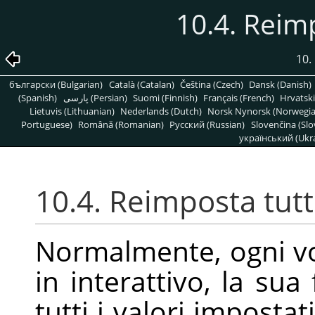
10.4. Reimpo
10.
български (Bulgarian)
Català (Catalan)
Čeština (Czech)
Dansk (Danish)
(Spanish)
پارسی (Persian)
Suomi (Finnish)
Français (French)
Hrvatski
Lietuvis (Lithuanian)
Nederlands (Dutch)
Norsk Nynorsk (Norwegi
Portuguese)
Română (Romanian)
Pусский (Russian)
Slovenčina (Slo
український (Ukra
10.4. Reimposta tutti i
Normalmente, ogni vo
in interattivo, la sua
tutti i valori impostat