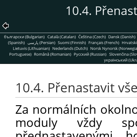
10.4. Přenast
български (Bulgarian)
Català (Catalan)
Čeština (Czech)
Dansk (Danish)
(Spanish)
پارسی (Persian)
Suomi (Finnish)
Français (French)
Hrvatski
Lietuvis (Lithuanian)
Nederlands (Dutch)
Norsk Nynorsk (Norwegi
Portuguese)
Română (Romanian)
Pусский (Russian)
Slovenčina (Slo
український (Ukra
10.4. Přenastavit vše
Za normálních okolnos
moduly vždy sp
přednastavenými h