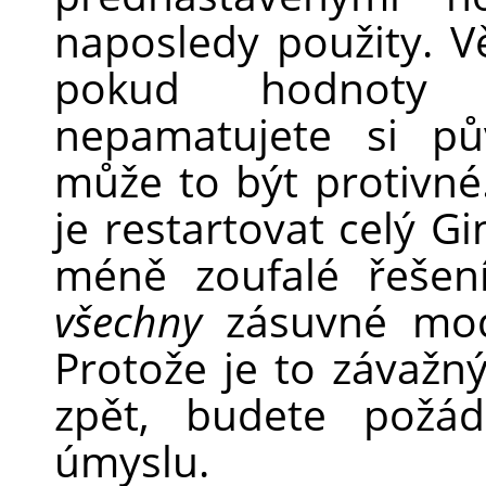
naposledy použity. V
pokud hodnoty 
nepamatujete si pů
může to být protivn
je restartovat celý Gi
méně zoufalé řešení
všechny
zásuvné mod
Protože je to závažný
zpět, budete požád
úmyslu.