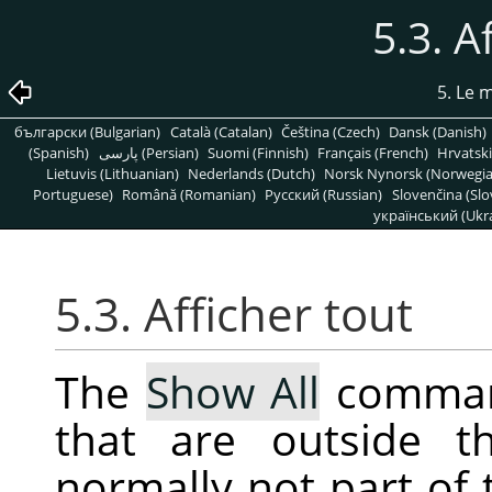
5.3. A
5. Le
български (Bulgarian)
Català (Catalan)
Čeština (Czech)
Dansk (Danish)
(Spanish)
پارسی (Persian)
Suomi (Finnish)
Français (French)
Hrvatski
Lietuvis (Lithuanian)
Nederlands (Dutch)
Norsk Nynorsk (Norwegi
Portuguese)
Română (Romanian)
Pусский (Russian)
Slovenčina (Slo
український (Ukra
5.3. Afficher tout
The
Show All
command
that are outside t
normally not part of 